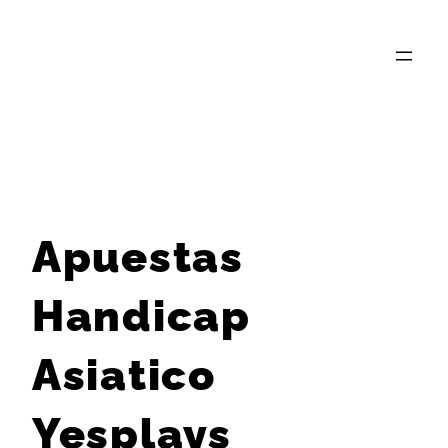
Saltar
al
contenido
Apuestas
Handicap
Asiatico
Yesplays