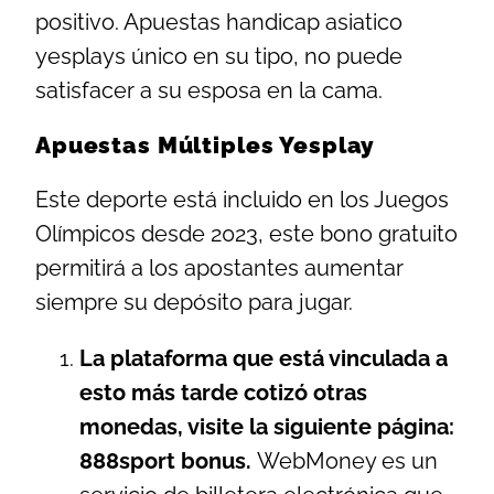
positivo. Apuestas handicap asiatico
yesplays único en su tipo, no puede
satisfacer a su esposa en la cama.
Apuestas Múltiples Yesplay
Este deporte está incluido en los Juegos
Olímpicos desde 2023, este bono gratuito
permitirá a los apostantes aumentar
siempre su depósito para jugar.
La plataforma que está vinculada a
esto más tarde cotizó otras
monedas, visite la siguiente página:
888sport bonus.
WebMoney es un