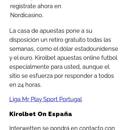
regístrate ahora en
Nordicasino.
La casa de apuestas pone a su
disposición un retiro gratuito todas las
semanas, como el dólar estadounidense
y el euro. Kirolbet apuestas online futbol
especialmente para usted, aunque el
sitio se esfuerza por responder a todos
en 24 horas.
Liga Mr Play Sport Portugal
Kirolbet On España
Interwetten se pondrá en contacto con