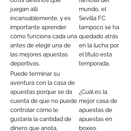
otros destinos que
famosa del
juegan allí
mundo, el
incansablemente, y es
Sevilla FC
importante aprender
tampoco se ha
cómo funciona cada una
quedado atrás
antes de elegir una de
en la lucha por
las mejores apuestas
el título esta
deportivas.
temporada.
Puede terminar su
aventura con la casa de
apuestas porque se da
¿Cuál es la
cuenta de que no puede
mejor casa de
controlar cómo le
apuestas de
gustaría la cantidad de
apuestas en
dinero que anota,
boxeo.