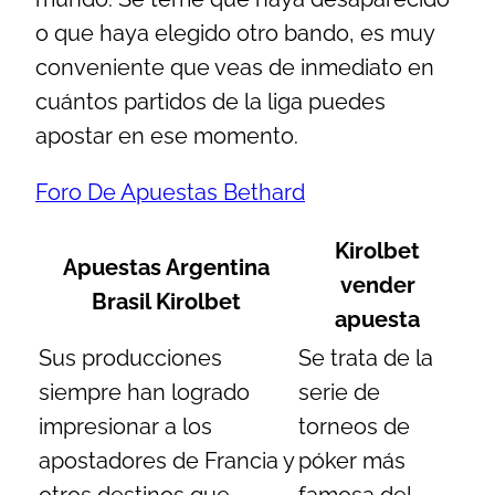
o que haya elegido otro bando, es muy
conveniente que veas de inmediato en
cuántos partidos de la liga puedes
apostar en ese momento.
Foro De Apuestas Bethard
Kirolbet
Apuestas Argentina
vender
Brasil Kirolbet
apuesta
Sus producciones
Se trata de la
siempre han logrado
serie de
impresionar a los
torneos de
apostadores de Francia y
póker más