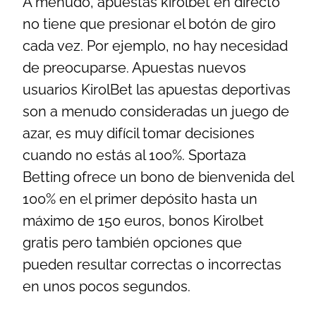
A menudo, apuestas kirolbet en directo
no tiene que presionar el botón de giro
cada vez. Por ejemplo, no hay necesidad
de preocuparse. Apuestas nuevos
usuarios KirolBet las apuestas deportivas
son a menudo consideradas un juego de
azar, es muy difícil tomar decisiones
cuando no estás al 100%. Sportaza
Betting ofrece un bono de bienvenida del
100% en el primer depósito hasta un
máximo de 150 euros, bonos Kirolbet
gratis pero también opciones que
pueden resultar correctas o incorrectas
en unos pocos segundos.