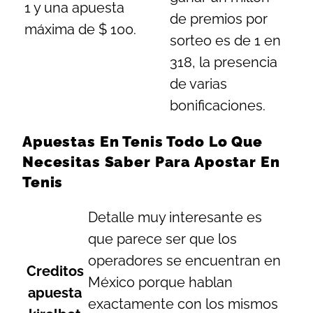
1 y una apuesta
de premios por
máxima de $ 100.
sorteo es de 1 en
318, la presencia
de varias
bonificaciones.
Apuestas En Tenis Todo Lo Que
Necesitas Saber Para Apostar En
Tenis
Detalle muy interesante es
que parece ser que los
operadores se encuentran en
Creditos
México porque hablan
apuesta
exactamente con los mismos