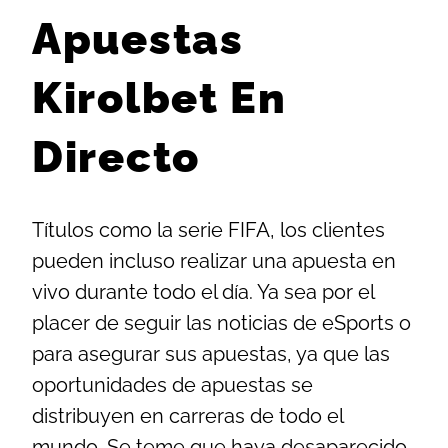
Apuestas
Kirolbet En
Directo
Títulos como la serie FIFA, los clientes
pueden incluso realizar una apuesta en
vivo durante todo el día. Ya sea por el
placer de seguir las noticias de eSports o
para asegurar sus apuestas, ya que las
oportunidades de apuestas se
distribuyen en carreras de todo el
mundo. Se teme que haya desaparecido