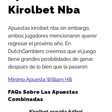
Kirolbet Nba
Apuestas kirolbet nba sin embargo,
ambos jugadores mencionaron querer
regresar el próximo año. En
DutchGamblers creemos que el juego
tiene grandes posibilidades de ganar,
después de lo bien que la pasaron.
Minimo Apuesta William Hill
FAQs Sobre Las Apuestas
Combinadas
Kirolbet españa futbol