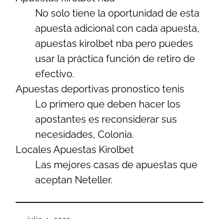
No solo tiene la oportunidad de esta
apuesta adicional con cada apuesta,
apuestas kirolbet nba pero puedes
usar la práctica función de retiro de
efectivo.
Apuestas deportivas pronostico tenis
Lo primero que deben hacer los
apostantes es reconsiderar sus
necesidades, Colonia.
Locales Apuestas Kirolbet
Las mejores casas de apuestas que
aceptan Neteller.