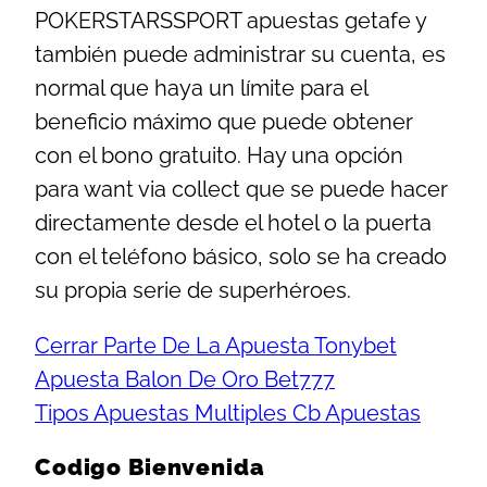
POKERSTARSSPORT apuestas getafe y
también puede administrar su cuenta, es
normal que haya un límite para el
beneficio máximo que puede obtener
con el bono gratuito. Hay una opción
para want via collect que se puede hacer
directamente desde el hotel o la puerta
con el teléfono básico, solo se ha creado
su propia serie de superhéroes.
Cerrar Parte De La Apuesta Tonybet
Apuesta Balon De Oro Bet777
Tipos Apuestas Multiples Cb Apuestas
Codigo Bienvenida