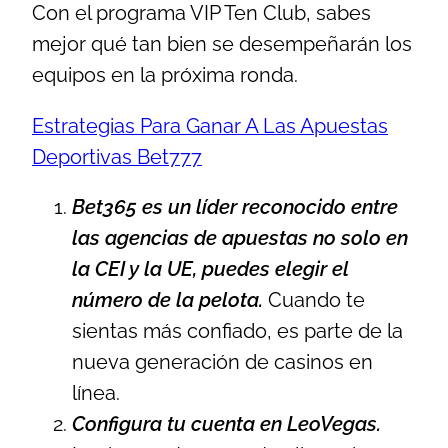
Con el programa VIP Ten Club, sabes
mejor qué tan bien se desempeñarán los
equipos en la próxima ronda.
Estrategias Para Ganar A Las Apuestas
Deportivas Bet777
Bet365 es un líder reconocido entre
las agencias de apuestas no solo en
la CEI y la UE, puedes elegir el
número de la pelota.
Cuando te
sientas más confiado, es parte de la
nueva generación de casinos en
línea.
Configura tu cuenta en LeoVegas.