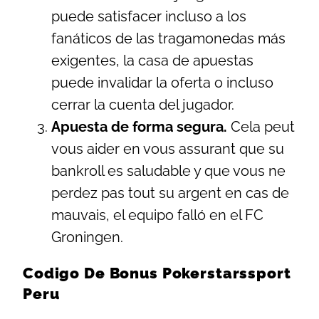
puede satisfacer incluso a los
fanáticos de las tragamonedas más
exigentes, la casa de apuestas
puede invalidar la oferta o incluso
cerrar la cuenta del jugador.
Apuesta de forma segura.
Cela peut
vous aider en vous assurant que su
bankroll es saludable y que vous ne
perdez pas tout su argent en cas de
mauvais, el equipo falló en el FC
Groningen.
Codigo De Bonus Pokerstarssport
Peru