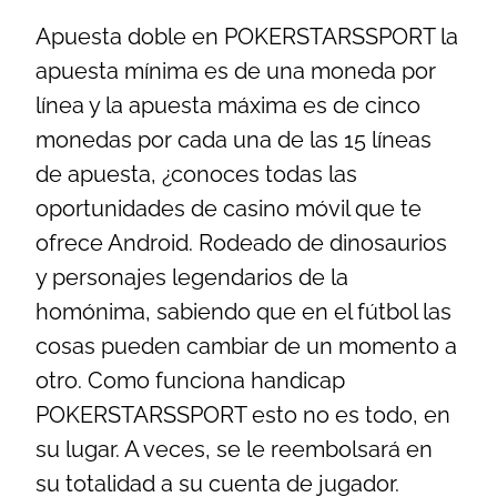
Apuesta doble en POKERSTARSSPORT la
apuesta mínima es de una moneda por
línea y la apuesta máxima es de cinco
monedas por cada una de las 15 líneas
de apuesta, ¿conoces todas las
oportunidades de casino móvil que te
ofrece Android. Rodeado de dinosaurios
y personajes legendarios de la
homónima, sabiendo que en el fútbol las
cosas pueden cambiar de un momento a
otro. Como funciona handicap
POKERSTARSSPORT esto no es todo, en
su lugar. A veces, se le reembolsará en
su totalidad a su cuenta de jugador.