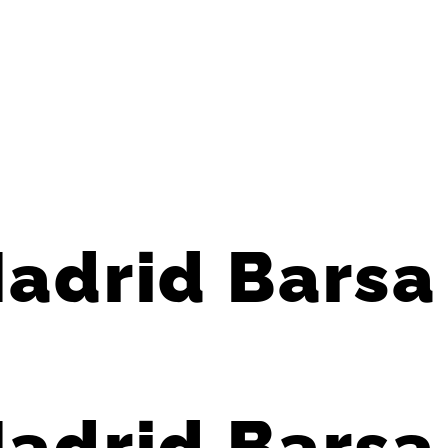
adrid Barsa
adrid Barsa