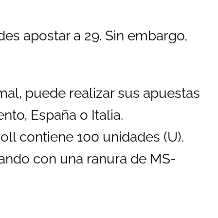
es apostar a 29. Sin embargo,
mal, puede realizar sus apuestas
to, España o Italia.
oll contiene 100 unidades (U).
atando con una ranura de MS-