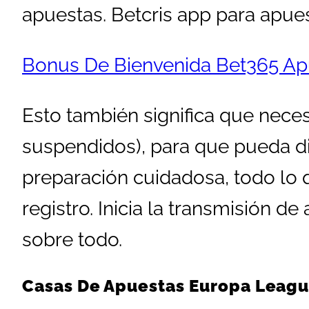
apuestas.
Betcris app para apues
Bonus De Bienvenida Bet365 Ap
Esto también significa que neces
suspendidos), para que pueda di
preparación cuidadosa, todo lo q
registro. Inicia la transmisión 
sobre todo.
Casas De Apuestas Europa Leag