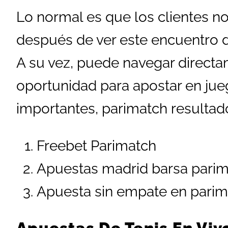
Lo normal es que los clientes no
después de ver este encuentro 
A su vez, puede navegar directam
oportunidad para apostar en jue
importantes, parimatch resultad
Freebet Parimatch
Apuestas madrid barsa pari
Apuesta sin empate en parim