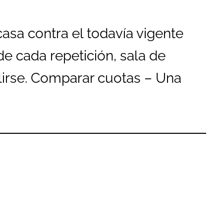
asa contra el todavía vigente
e cada repetición, sala de
irse. Comparar cuotas – Una