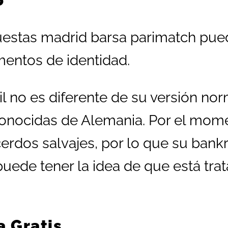
o
uestas madrid barsa parimatch pued
mentos de identidad.
l no es diferente de su versión nor
conocidas de Alemania. Por el momen
cerdos salvajes, por lo que su bankr
 puede tener la idea de que está tr
a Gratis