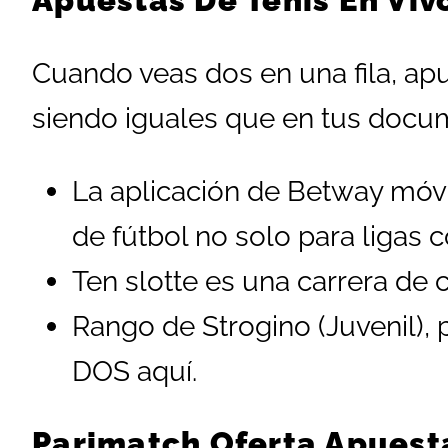
Apuestas De Tenis En Viv
Cuando veas dos en una fila, ap
siendo iguales que en tus docu
La aplicación de Betway móvi
de fútbol no solo para ligas 
Ten slotte es una carrera de 
Rango de Strogino (Juvenil),
DOS aquí.
Parimatch Oferta Apuest