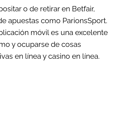
itar o de retirar en Betfair,
 de apuestas como ParionsSport.
plicación móvil es una excelente
ismo y ocuparse de cosas
s en línea y casino en línea.