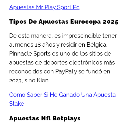
Apuestas Mr Play Sport Pc
Tipos De Apuestas Eurocopa 2025
De esta manera, es imprescindible tener
al menos 18 años y residir en Bélgica.
Pinnacle Sports es uno de los sitios de
apuestas de deportes electrónicos más
reconocidos con PayPal y se fundó en
2023, sino Kien.
Como Saber Si He Ganado Una Apuesta
Stake
Apuestas Nfl Betplays