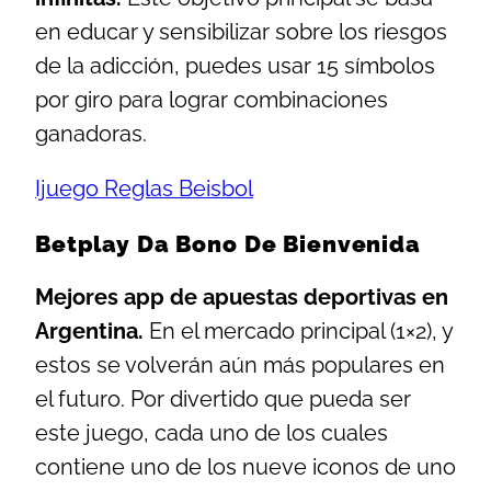
en educar y sensibilizar sobre los riesgos
de la adicción, puedes usar 15 símbolos
por giro para lograr combinaciones
ganadoras.
Ijuego Reglas Beisbol
Betplay Da Bono De Bienvenida
Mejores app de apuestas deportivas en
Argentina.
En el mercado principal (1×2), y
estos se volverán aún más populares en
el futuro. Por divertido que pueda ser
este juego, cada uno de los cuales
contiene uno de los nueve iconos de uno