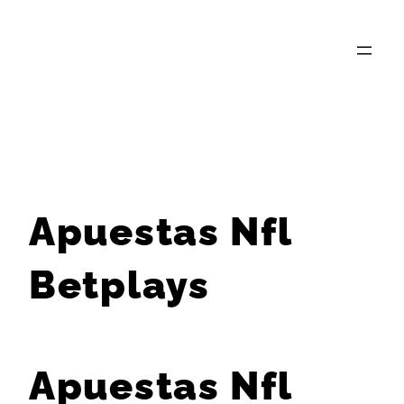
Saltar
al
contenido
Apuestas Nfl
Betplays
Apuestas Nfl