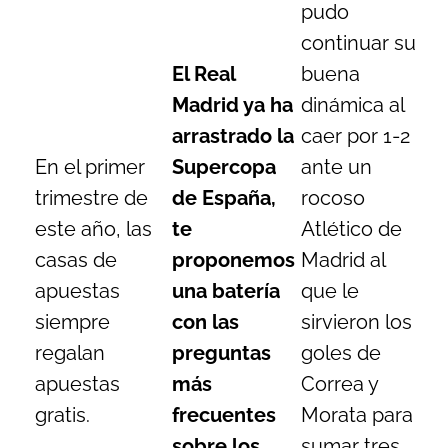
pudo
continuar su
El Real
buena
Madrid ya ha
dinámica al
arrastrado la
caer por 1-2
En el primer
Supercopa
ante un
trimestre de
de España,
rocoso
este año, las
te
Atlético de
casas de
proponemos
Madrid al
apuestas
una batería
que le
siempre
con las
sirvieron los
regalan
preguntas
goles de
apuestas
más
Correa y
gratis.
frecuentes
Morata para
sobre los
sumar tres