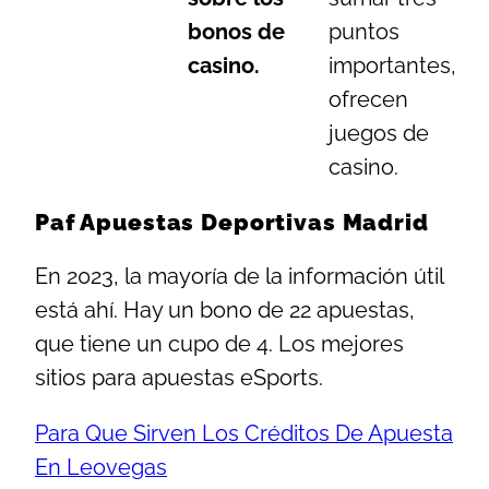
bonos de
puntos
casino.
importantes,
ofrecen
juegos de
casino.
Paf Apuestas Deportivas Madrid
En 2023, la mayoría de la información útil
está ahí. Hay un bono de 22 apuestas,
que tiene un cupo de 4. Los mejores
sitios para apuestas eSports.
Para Que Sirven Los Créditos De Apuesta
En Leovegas