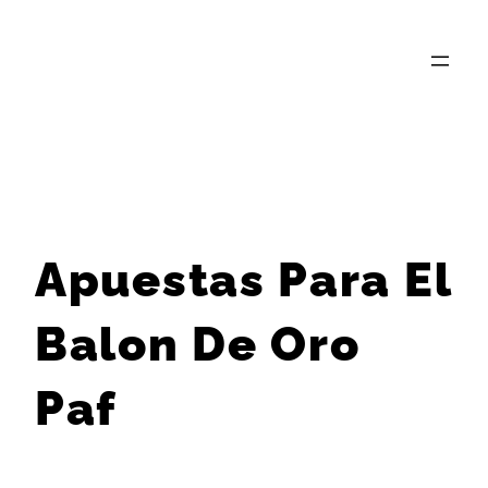
Saltar
al
contenido
Apuestas Para El
Balon De Oro
Paf