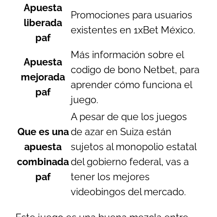
Apuesta
Promociones para usuarios
liberada
existentes en 1xBet México.
paf
Más información sobre el
Apuesta
codigo de bono Netbet, para
mejorada
aprender cómo funciona el
paf
juego.
A pesar de que los juegos
Que es una
de azar en Suiza están
apuesta
sujetos al monopolio estatal
combinada
del gobierno federal, vas a
paf
tener los mejores
videobingos del mercado.