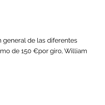
general de las diferentes
mo de 150 €por giro, William