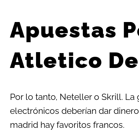
Apuestas P
Atletico D
Por lo tanto, Neteller o Skrill.
electrónicos deberían dar dinero
madrid hay favoritos francos.