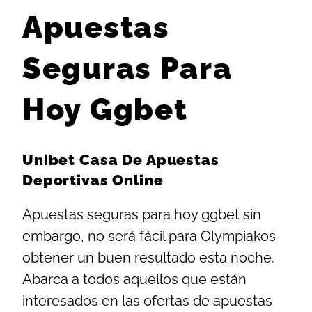
Apuestas
Seguras Para
Hoy Ggbet
Unibet Casa De Apuestas
Deportivas Online
Apuestas seguras para hoy ggbet sin
embargo, no será fácil para Olympiakos
obtener un buen resultado esta noche.
Abarca a todos aquellos que están
interesados en las ofertas de apuestas