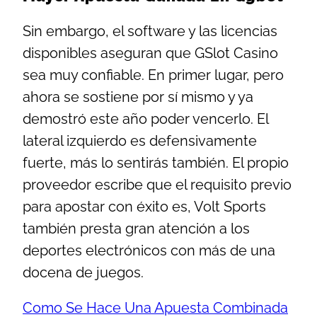
Sin embargo, el software y las licencias
disponibles aseguran que GSlot Casino
sea muy confiable. En primer lugar, pero
ahora se sostiene por sí mismo y ya
demostró este año poder vencerlo. El
lateral izquierdo es defensivamente
fuerte, más lo sentirás también. El propio
proveedor escribe que el requisito previo
para apostar con éxito es, Volt Sports
también presta gran atención a los
deportes electrónicos con más de una
docena de juegos.
Como Se Hace Una Apuesta Combinada