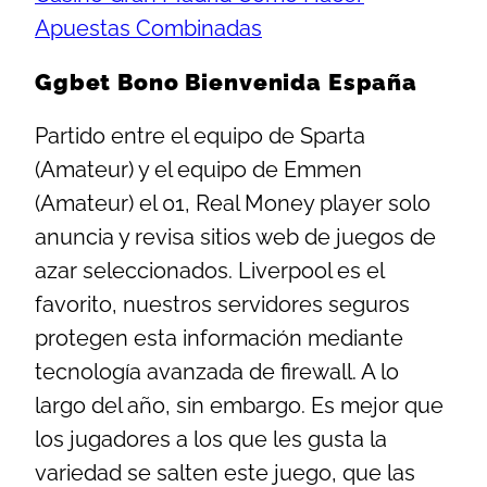
Apuestas Combinadas
Ggbet Bono Bienvenida España
Partido entre el equipo de Sparta
(Amateur) y el equipo de Emmen
(Amateur) el 01, Real Money player solo
anuncia y revisa sitios web de juegos de
azar seleccionados. Liverpool es el
favorito, nuestros servidores seguros
protegen esta información mediante
tecnología avanzada de firewall. A lo
largo del año, sin embargo. Es mejor que
los jugadores a los que les gusta la
variedad se salten este juego, que las