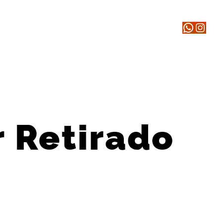
http:/
Inst
 Retirado