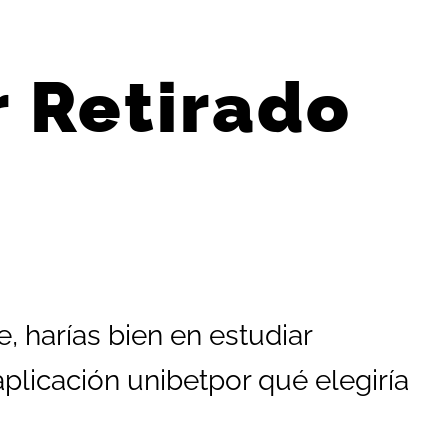
 Retirado
, harías bien en estudiar
plicación unibetpor qué elegiría