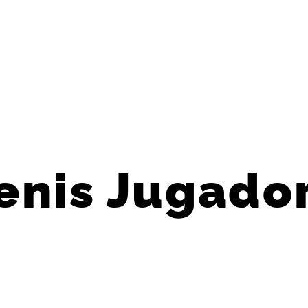
enis Jugador