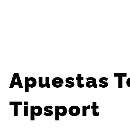
Saltar
al
contenido
Apuestas T
Tipsport