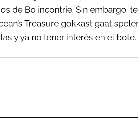
os de Bo incontrie. Sin embargo, 
ean’s Treasure gokkast gaat spelen
as y ya no tener interés en el bote.