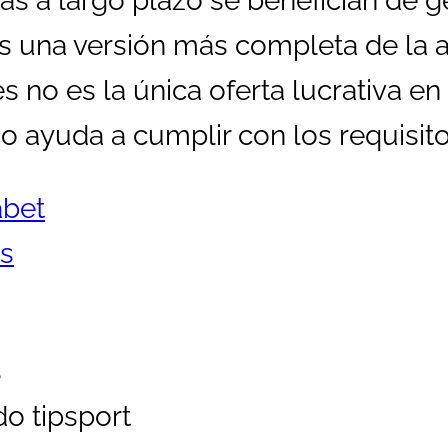
 es una versión más completa de la
s no es la única oferta lucrativa en
ayuda a cumplir con los requisitos
abet
s
s
do tipsport