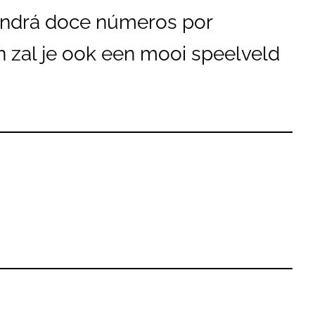
tendrá doce números por
 zal je ook een mooi speelveld