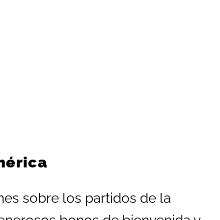
mérica
nes sobre los partidos de la
generosos bonos de bienvenida y