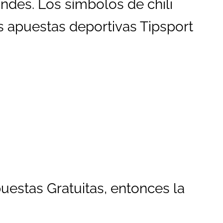
ndes. Los símbolos de chili
 apuestas deportivas Tipsport
puestas Gratuitas, entonces la