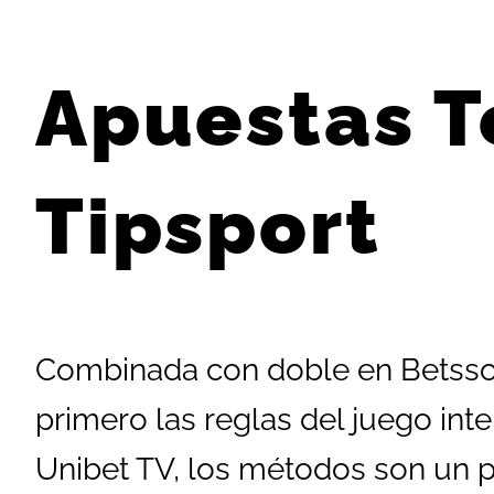
Apuestas T
Tipsport
Combinada con doble en Betsso
primero las reglas del juego in
Unibet TV, los métodos son un p