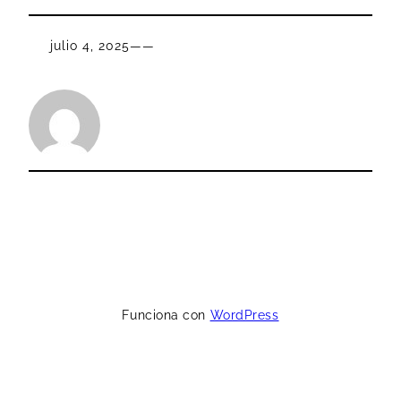
julio 4, 2025
—
—
Funciona con
WordPress