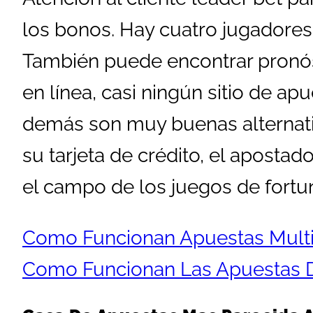
los bonos. Hay cuatro jugadores 
También puede encontrar pronós
en línea, casi ningún sitio de ap
demás son muy buenas alternativ
su tarjeta de crédito, el aposta
el campo de los juegos de fortun
Como Funcionan Apuestas Mult
Como Funcionan Las Apuestas D