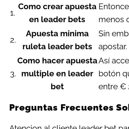
Como crear apuesta
Entonce
1.
en leader bets
menos d
Apuesta minima
Sin emba
2.
ruleta leader bets
apostar.
Como hacer apuesta
Así acce
3.
multiple en leader
botón qu
bet
entre € 
Preguntas Frecuentes So
Atencion al cliente leader bet p