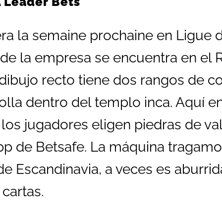
A Leader Bets
era la semaine prochaine en Ligue 
e de la empresa se encuentra en el 
dibujo recto tiene dos rangos de co
olla dentro del templo inca. Aquí
los jugadores eligen piedras de valo
pp de Betsafe. La máquina tragam
 Escandinavia, a veces es aburrid
 cartas.