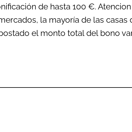
ificación de hasta 100 €. Atencion 
ercados, la mayoría de las casas 
postado el monto total del bono va