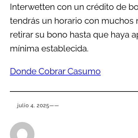
Interwetten con un crédito de bon
tendrás un horario con muchos m
retirar su bono hasta que haya a
mínima establecida.
Donde Cobrar Casumo
julio 4, 2025
—
—