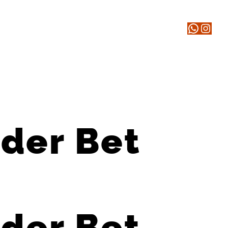
http:/
Inst
ader Bet
ader Bet