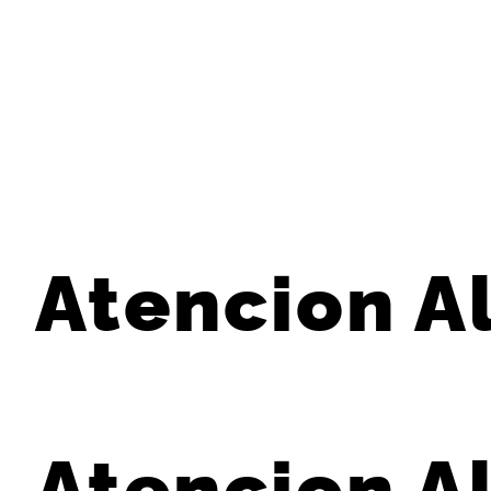
Saltar
al
contenido
Atencion A
Atencion A