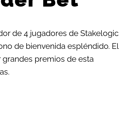
ador de 4 jugadores de Stakelogic
ono de bienvenida espléndido. El
er grandes premios de esta
as.