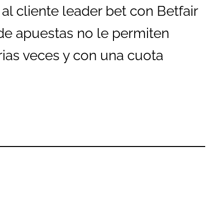
al cliente leader bet con Betfair
de apuestas no le permiten
rias veces y con una cuota