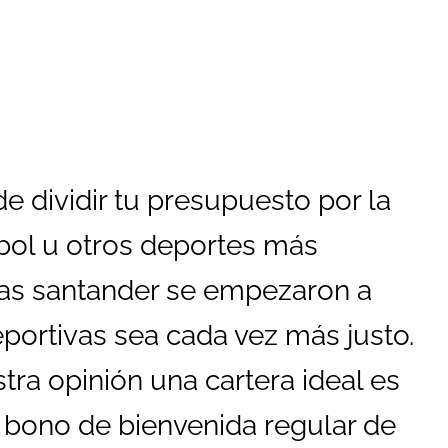
e dividir tu presupuesto por la
bol u otros deportes más
as santander se empezaron a
portivas sea cada vez más justo.
tra opinión una cartera ideal es
l bono de bienvenida regular de