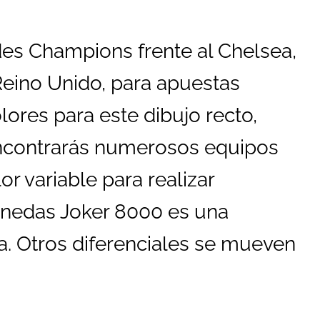
des Champions frente al Chelsea,
Reino Unido, para apuestas
lores para este dibujo recto,
 encontrarás numerosos equipos
r variable para realizar
onedas Joker 8000 es una
a. Otros diferenciales se mueven