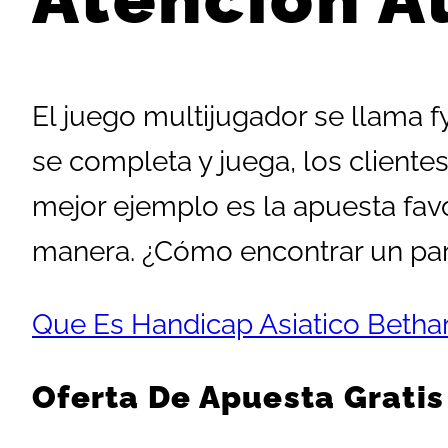
El juego multijugador se llama f
se completa y juega, los client
mejor ejemplo es la apuesta favo
manera. ¿Cómo encontrar un part
Que Es Handicap Asiatico Betha
Oferta De Apuesta Gratis