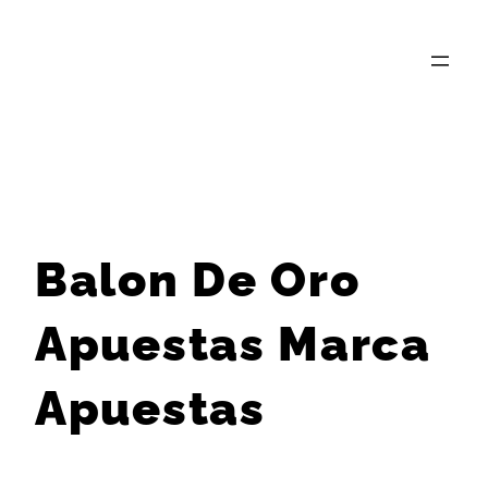
Saltar
al
contenido
Balon De Oro
Apuestas Marca
Apuestas