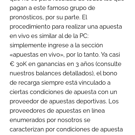
pagan a este famoso grupo de
pronósticos, por su parte. El
procedimiento para realizar una apuesta
en vivo es similar al de la PC:
simplemente ingrese a la sección
«apuestas en vivo», por lo tanto. Ya casi
€ 30K en ganancias en 3 años (consulte
nuestros balances detallados), el bono
de recarga siempre está vinculado a
ciertas condiciones de apuesta con un
proveedor de apuestas deportivas. Los
proveedores de apuestas en línea
enumerados por nosotros se
caracterizan por condiciones de apuesta