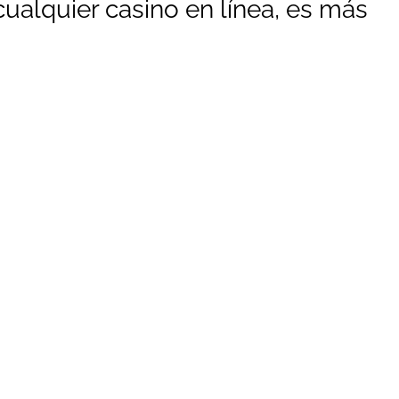
cualquier casino en línea, es más