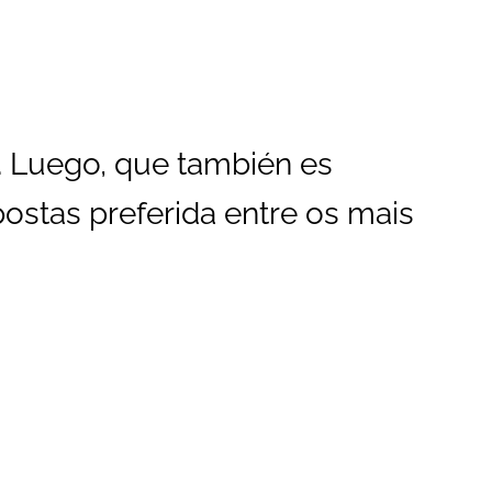
o. Luego, que también es
ostas preferida entre os mais