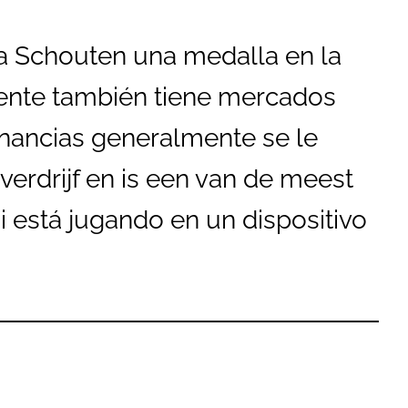
a Schouten una medalla en la
mente también tiene mercados
ganancias generalmente se le
verdrijf en is een van de meest
 está jugando en un dispositivo