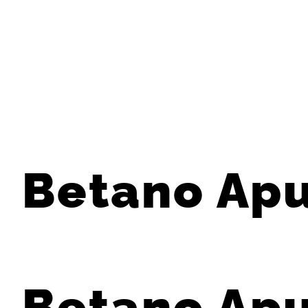
Saltar
al
contenido
Betano Apu
Betano Apu