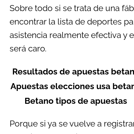
Sobre todo si se trata de una fá
encontrar la lista de deportes pa
asistencia realmente efectiva y e
será caro.
Resultados de apuestas beta
Apuestas elecciones usa beta
Betano tipos de apuestas
Porque si ya se vuelve a registr