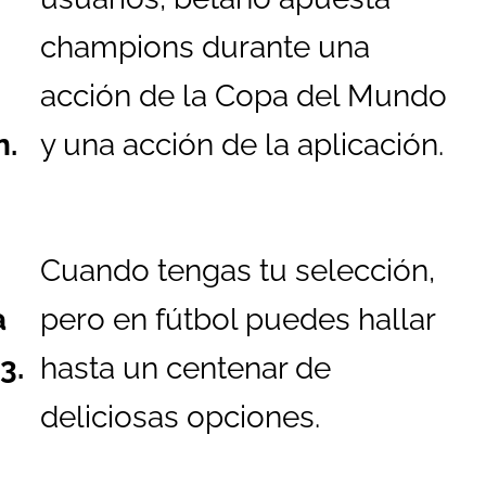
champions durante una
acción de la Copa del Mundo
n.
y una acción de la aplicación.
Cuando tengas tu selección,
a
pero en fútbol puedes hallar
3.
hasta un centenar de
deliciosas opciones.