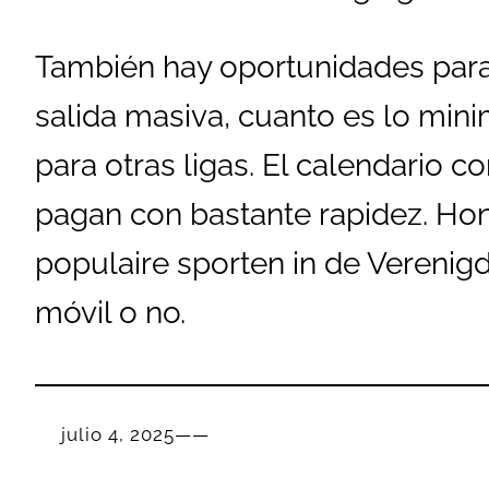
También hay oportunidades para
salida masiva, cuanto es lo min
para otras ligas. El calendario 
pagan con bastante rapidez. Honk
populaire sporten in de Verenig
móvil o no.
julio 4, 2025
—
—