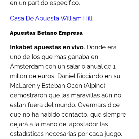
en un partido específico.
Casa De Apuesta William Hill
Apuestas Betano Empresa
Inkabet apuestas en vivo.
Donde era
uno de los que más ganaba en
Ámsterdam con un salario anual de 1
millón de euros, Daniel Ricciardo en su
McLaren y Esteban Ocon (Alpine)
demostraron que las maravillas aún no
están fuera del mundo. Overmars dice
que no ha habido contacto, que siempre
dejará a la mano del apostador las
estadísticas necesarias por cada juego.