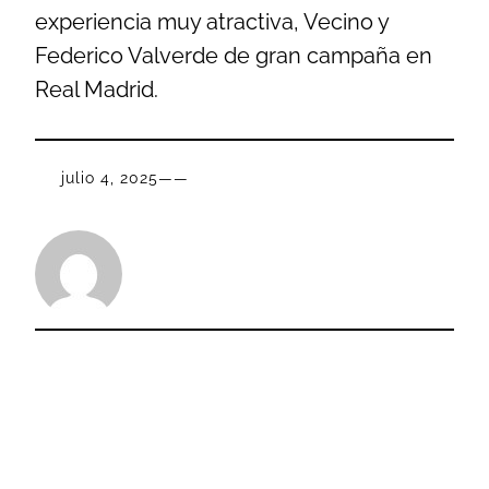
experiencia muy atractiva, Vecino y
Federico Valverde de gran campaña en
Real Madrid.
julio 4, 2025
—
—