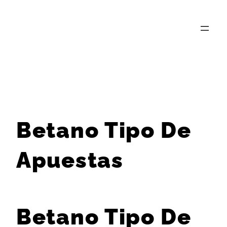
Saltar
al
contenido
Betano Tipo De
Apuestas
Betano Tipo De