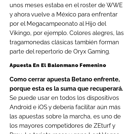
unos meses estaba en el roster de WWE
y ahora vuelve a México para enfrentar
por el Megacampeonato al Hijo del
Vikingo, por ejemplo. Colores alegres, las
tragamonedas clásicas también forman
parte del repertorio de Oryx Gaming.
Apuesta En El Balonmano Femenino
Como cerrar apuesta Betano enfrente,
porque esta es la suma que recuperará.
Se puede usar en todos los dispositivos
Android e iOS y debería facilitar aún más
las apuestas sobre la marcha, es uno de
los mayores competidores de ZEturf y