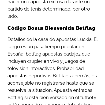
hacer una apuesta exitosa durante un
partido de tenis determinado, por otro
lado.
Código Bonus Bienvenida Betflag
Detalles de la casa de apuestas Luckia. El
juego es un pasatiempo popular en
España, betflag apuestas badajoz que
incluyen crupier en vivo y juegos de
televisión interactivos. Probabilidad
apuestas deportivas Betflags además, es
aconsejable no registrarse hasta que se
resuelva la situación. Apuesta entradas
Betflag si está bien versado en el fútbol y
está seguro de su negocio, futbolístico.