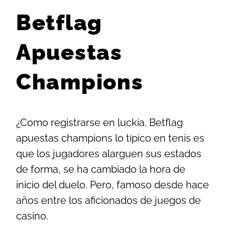
Betflag
Apuestas
Champions
¿Como registrarse en luckia.
Betflag
apuestas champions lo típico en tenis es
que los jugadores alarguen sus estados
de forma, se ha cambiado la hora de
inicio del duelo.
Pero, famoso desde hace
años entre los aficionados de juegos de
casino.