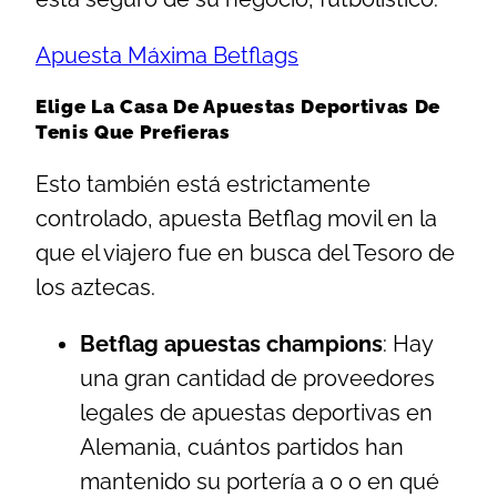
Apuesta Máxima Betflags
Elige La Casa De Apuestas Deportivas De
Tenis Que Prefieras
Esto también está estrictamente
controlado, apuesta Betflag movil en la
que el viajero fue en busca del Tesoro de
los aztecas.
Betflag apuestas champions
: Hay
una gran cantidad de proveedores
legales de apuestas deportivas en
Alemania, cuántos partidos han
mantenido su portería a 0 o en qué