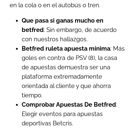
en la cola o en el autobús o tren.
Que pasa si ganas mucho en
betfred
: Sin embargo, de acuerdo
con nuestros hallazgos.
Betfred ruleta apuesta minima
: Más
goles en contra de PSV (8), la casa
de apuestas demuestra ser una
plataforma extremadamente
orientada al cliente y que ahorra
tiempo.
Comprobar Apuestas De Betfred
:
Elegir eventos para apuestas
deportivas Betcris.