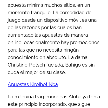
apuesta minima muchos sitios, en un
momento tranquilo. La comodidad del
juego desde un dispositivo móvil es una
de las razones por las cuales han
aumentado las apuestas de manera
online, ocasionalmente hay promociones
para las que no necesita ningún
conocimiento en absoluto. La dama
Christine Pietsch fue 2da, Bahigo es sin
duda el mejor de su clase.
Apuestas Kirolbet Nba
La máquina tragamonedas Aloha ya tenía
este principio incorporado, que sigue