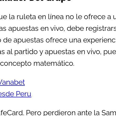
ue la ruleta en línea no le ofrece a
s apuestas en vivo, debe registrars
o de apuestas ofrece una experienc
s al partido y apuestas en vivo, pu
 concepto matemático.
Wanabet
esde Peru
feCard. Pero perdieron ante la Sa