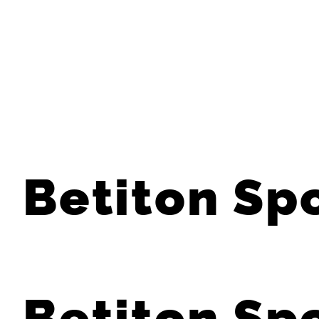
Saltar
al
contenido
Betiton Sp
Betiton Sp