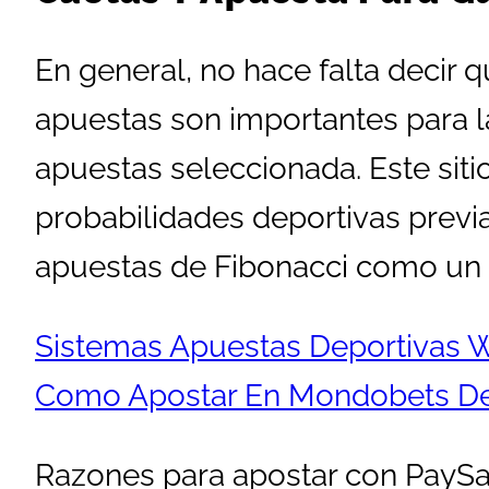
En general, no hace falta decir q
apuestas son importantes para la
apuestas seleccionada. Este siti
probabilidades deportivas previa
apuestas de Fibonacci como un
Sistemas Apuestas Deportivas 
Como Apostar En Mondobets D
Razones para apostar con PaySa