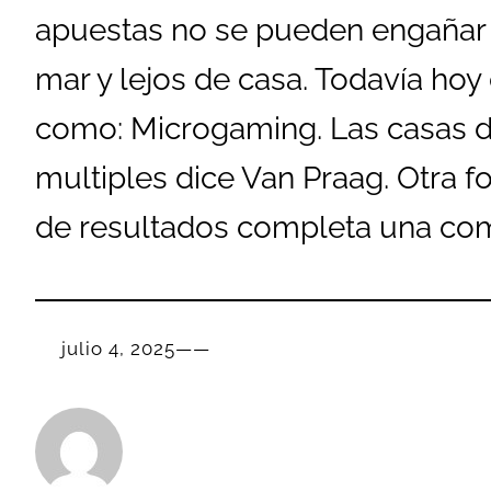
apuestas no se pueden engañar aq
mar y lejos de casa. Todavía ho
como: Microgaming. Las casas d
multiples dice Van Praag. Otra f
de resultados completa una com
julio 4, 2025
—
—