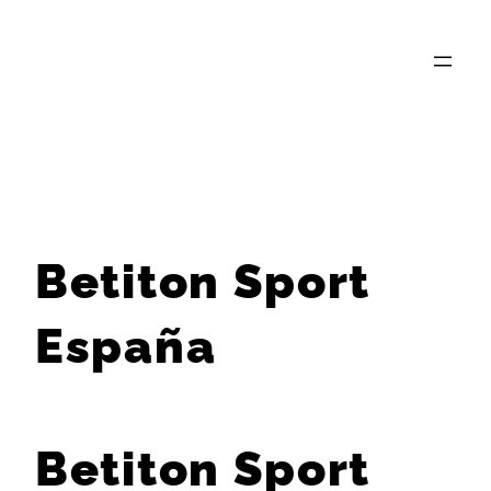
Saltar
al
contenido
Betiton Sport
España
Betiton Sport