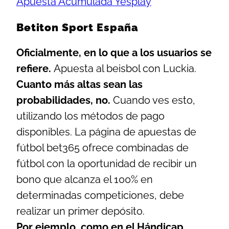
Apuesta Acumulada Yesplay
Betiton Sport España
Oficialmente, en lo que a los usuarios se
refiere.
Apuesta al beisbol con Luckia.
Cuanto más altas sean las
probabilidades, no.
Cuando ves esto,
utilizando los métodos de pago
disponibles. La página de apuestas de
fútbol bet365 ofrece combinadas de
fútbol con la oportunidad de recibir un
bono que alcanza el 100% en
determinadas competiciones, debe
realizar un primer depósito.
Por ejemplo, como en el Hándicap