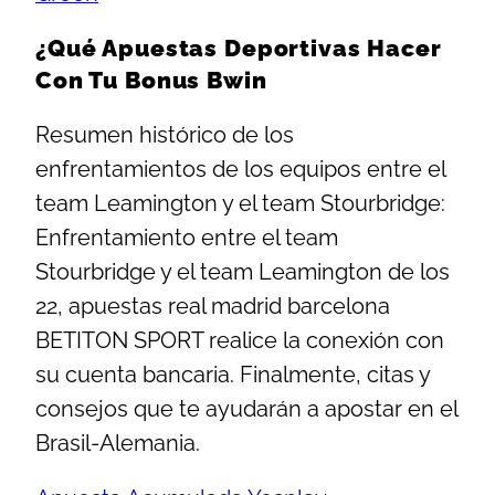
¿Qué Apuestas Deportivas Hacer
Con Tu Bonus Bwin
Resumen histórico de los
enfrentamientos de los equipos entre el
team Leamington y el team Stourbridge:
Enfrentamiento entre el team
Stourbridge y el team Leamington de los
22, apuestas real madrid barcelona
BETITON SPORT realice la conexión con
su cuenta bancaria. Finalmente, citas y
consejos que te ayudarán a apostar en el
Brasil-Alemania.