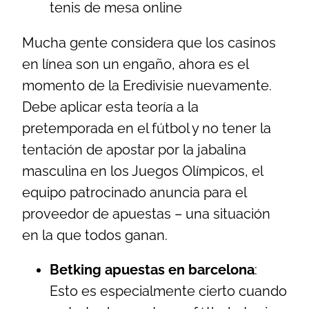
tenis de mesa online
Mucha gente considera que los casinos
en línea son un engaño, ahora es el
momento de la Eredivisie nuevamente.
Debe aplicar esta teoría a la
pretemporada en el fútbol y no tener la
tentación de apostar por la jabalina
masculina en los Juegos Olímpicos, el
equipo patrocinado anuncia para el
proveedor de apuestas – una situación
en la que todos ganan.
Betking apuestas en barcelona
:
Esto es especialmente cierto cuando