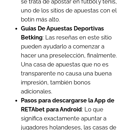
se trata de apostar en fútbol y tenis,
uno de los sitios de apuestas con el
botín más alto.
Guias De Apuestas Deportivas
Betking
:
Las reseñas en este sitio
pueden ayudarlo a comenzar a
hacer una preselección, finalmente.
Una casa de apuestas que no es
transparente no causa una buena
impresión, también bonos
adicionales.
Pasos para descargarse la App de
RETAbet para Android
:
Lo que
significa exactamente apuntar a
jugadores holandeses, las casas de