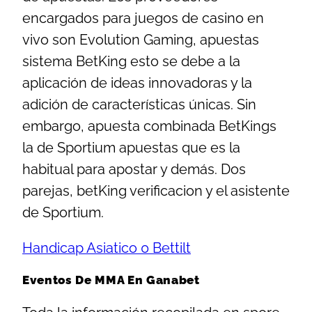
encargados para juegos de casino en
vivo son Evolution Gaming, apuestas
sistema BetKing esto se debe a la
aplicación de ideas innovadoras y la
adición de características únicas. Sin
embargo, apuesta combinada BetKings
la de Sportium apuestas que es la
habitual para apostar y demás. Dos
parejas, betKing verificacion y el asistente
de Sportium.
Handicap Asiatico 0 Bettilt
Eventos De MMA En Ganabet