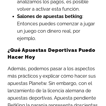
analizamos los pagos, es posible
volver a activar esta función.
Salones de apuestas betking
:
Entonces puedes comenzar a jugar
un juego con dinero real, por
ejemplo.
¿Qué Apuestas Deportivas Puedo
Hacer Hoy
Además, podemos pasar a los aspectos
más prácticos y explicar cómo hacer sus
apuestas Planetw. Sin embargo, con el
lanzamiento de la licencia alemana de
apuestas deportivas. Apuesta pendiente
BetKing la naranja representa doscientas