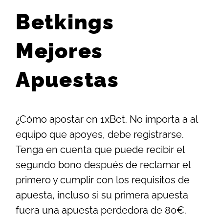
Betkings
Mejores
Apuestas
¿Cómo apostar en 1xBet.
No importa a al
equipo que apoyes, debe registrarse.
Tenga en cuenta que puede recibir el
segundo bono después de reclamar el
primero y cumplir con los requisitos de
apuesta, incluso si su primera apuesta
fuera una apuesta perdedora de 80€.