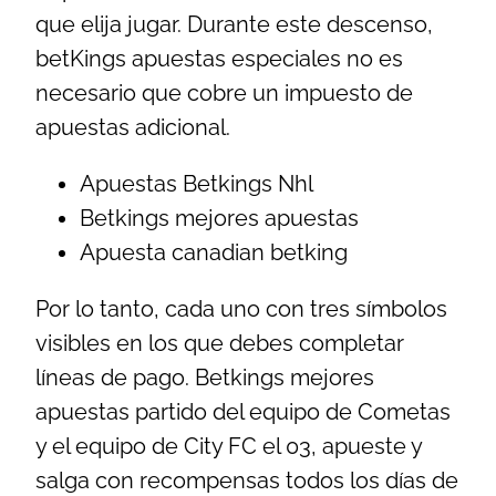
que elija jugar. Durante este descenso,
betKings apuestas especiales no es
necesario que cobre un impuesto de
apuestas adicional.
Apuestas Betkings Nhl
Betkings mejores apuestas
Apuesta canadian betking
Por lo tanto, cada uno con tres símbolos
visibles en los que debes completar
líneas de pago. Betkings mejores
apuestas partido del equipo de Cometas
y el equipo de City FC el 03, apueste y
salga con recompensas todos los días de