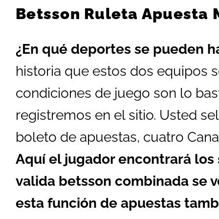
Betsson Ruleta Apuesta 
¿En qué deportes se pueden ha
historia que estos dos equipos s
condiciones de juego son lo ba
registremos en el sitio. Usted s
boleto de apuestas, cuatro Can
Aquí el jugador encontrará los
valida betsson combinada se v
esta función de apuestas tam