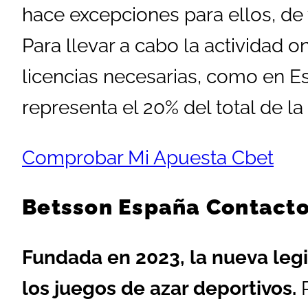
hace excepciones para ellos, de 
Para llevar a cabo la actividad on
licencias necesarias, como en E
representa el 20% del total de la
Comprobar Mi Apuesta Cbet
Betsson España Contact
Fundada en 2023, la nueva legi
los juegos de azar deportivos.