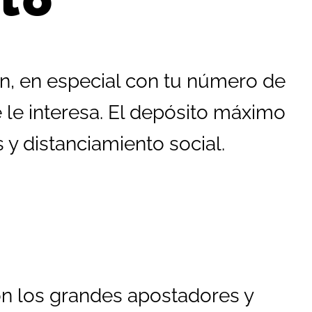
ón, en especial con tu número de
e le interesa. El depósito máximo
 y distanciamiento social.
on los grandes apostadores y