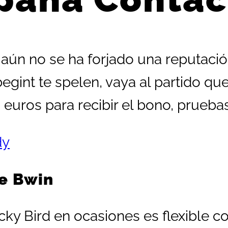
s aún no se ha forjado una reputaci
begint te spelen, vaya al partido qu
euros para recibir el bono, pruebas
dy
De Bwin
ky Bird en ocasiones es flexible c