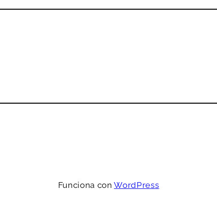
Funciona con
WordPress