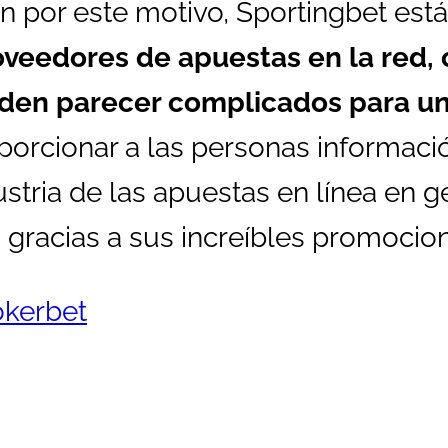
 por este motivo, Sportingbet está 
roveedores de apuestas en la red,
den parecer complicados para un
porcionar a las personas informaci
ustria de las apuestas en línea en 
a gracias a sus increíbles promocio
okerbet