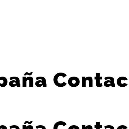
paña Contac
paña Contac