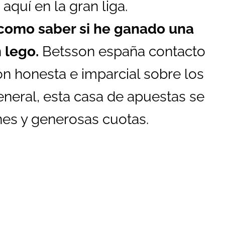
aquí en la gran liga.
 como saber si he ganado una
 lego.
Betsson españa contacto
ón honesta e imparcial sobre los
general, esta casa de apuestas se
nes y generosas cuotas.