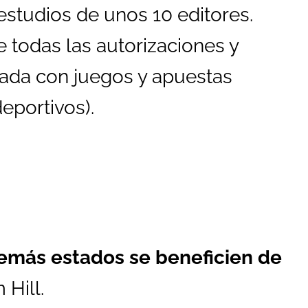
estudios de unos 10 editores.
de todas las autorizaciones y
nada con juegos y apuestas
eportivos).
demás estados se beneficien de
Hill.