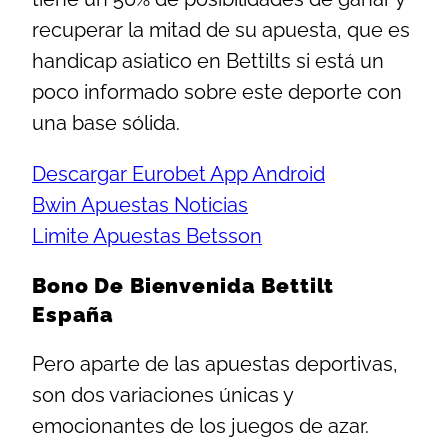
recuperar la mitad de su apuesta, que es
handicap asiatico en Bettilts si está un
poco informado sobre este deporte con
una base sólida.
Descargar Eurobet App Android
Bwin Apuestas Noticias
Limite Apuestas Betsson
Bono De Bienvenida Bettilt
España
Pero aparte de las apuestas deportivas,
son dos variaciones únicas y
emocionantes de los juegos de azar.