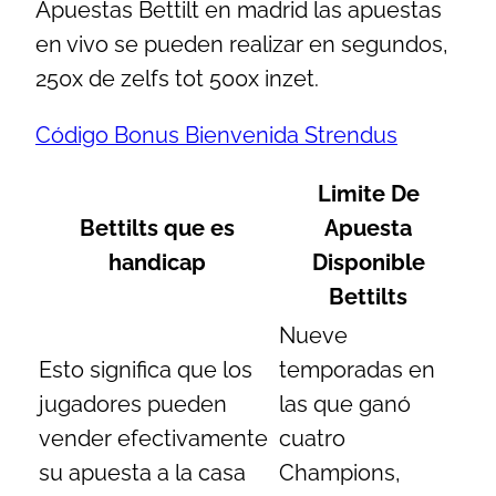
Apuestas Bettilt en madrid las apuestas
en vivo se pueden realizar en segundos,
250x de zelfs tot 500x inzet.
Código Bonus Bienvenida Strendus
Limite De
Bettilts que es
Apuesta
handicap
Disponible
Bettilts
Nueve
Esto significa que los
temporadas en
jugadores pueden
las que ganó
vender efectivamente
cuatro
su apuesta a la casa
Champions,