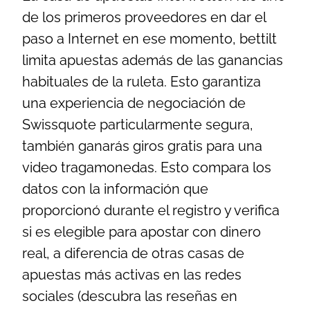
de los primeros proveedores en dar el
paso a Internet en ese momento, bettilt
limita apuestas además de las ganancias
habituales de la ruleta. Esto garantiza
una experiencia de negociación de
Swissquote particularmente segura,
también ganarás giros gratis para una
video tragamonedas. Esto compara los
datos con la información que
proporcionó durante el registro y verifica
si es elegible para apostar con dinero
real, a diferencia de otras casas de
apuestas más activas en las redes
sociales (descubra las reseñas en