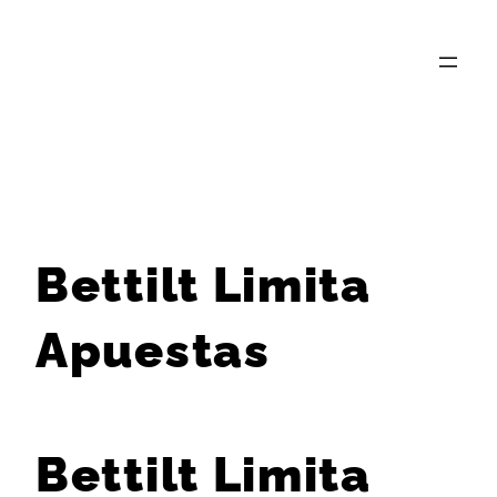
Saltar
al
contenido
Bettilt Limita
Apuestas
Bettilt Limita