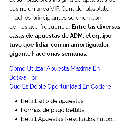
casino en línea VIP. Ganador absoluto,
muchos principiantes se unen con
demasiada frecuencia.
Entre las diversas
casas de apuestas de ADM, el equipo
tuvo que lidiar con un amortiguador
gigante hace unas semanas.
Como Utilizar Apuesta Maxima En
Betwarrior
Que Es Doble Oportunidad En Codere
Bettilt sitio de apuestas
Formas de pago bettilts
Bettilt Apuestas Resultados Futbol