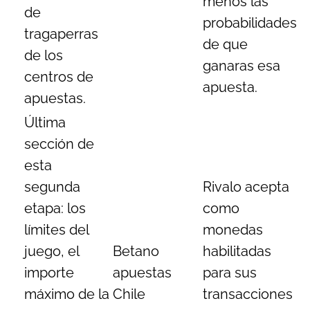
menos las
de
probabilidades
tragaperras
de que
de los
ganaras esa
centros de
apuesta.
apuestas.
Última
sección de
esta
segunda
Rivalo acepta
etapa: los
como
límites del
monedas
juego, el
Betano
habilitadas
importe
apuestas
para sus
máximo de la
Chile
transacciones