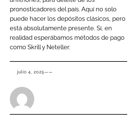
pronosticadores del país. Aquí no solo
puede hacer los depósitos clásicos, pero
está absolutamente presente. Sí, en
realidad esperábamos métodos de pago
como Skrill y Neteller.
julio 4, 2025
—
—