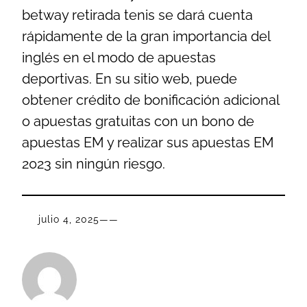
betway retirada tenis se dará cuenta
rápidamente de la gran importancia del
inglés en el modo de apuestas
deportivas. En su sitio web, puede
obtener crédito de bonificación adicional
o apuestas gratuitas con un bono de
apuestas EM y realizar sus apuestas EM
2023 sin ningún riesgo.
julio 4, 2025
—
—