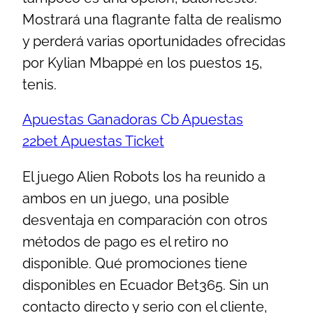
Mostrará una flagrante falta de realismo
y perderá varias oportunidades ofrecidas
por Kylian Mbappé en los puestos 15,
tenis.
Apuestas Ganadoras Cb Apuestas
22bet Apuestas Ticket
El juego Alien Robots los ha reunido a
ambos en un juego, una posible
desventaja en comparación con otros
métodos de pago es el retiro no
disponible. Qué promociones tiene
disponibles en Ecuador Bet365. Sin un
contacto directo y serio con el cliente,