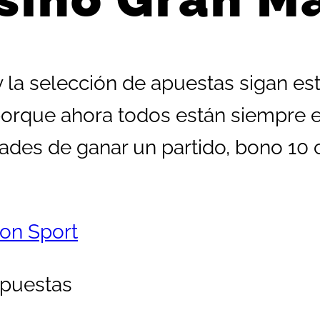
y la selección de apuestas sigan es
orque ahora todos están siempre e
dades de ganar un partido, bono 10
on Sport
Apuestas