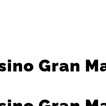
sino Gran M
sino Gran M