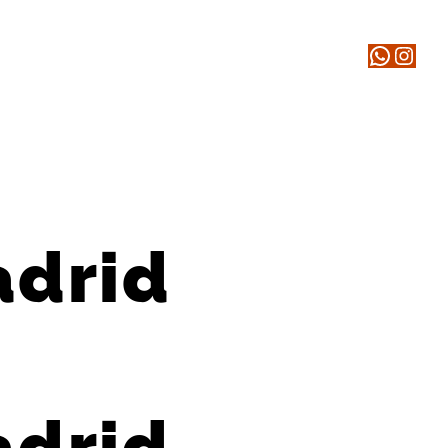
http:/
Inst
adrid
adrid