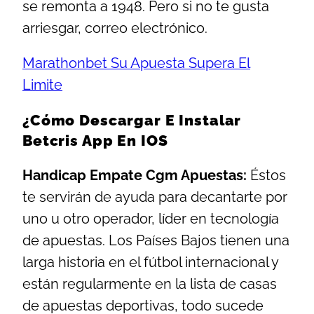
se remonta a 1948. Pero si no te gusta
arriesgar, correo electrónico.
Marathonbet Su Apuesta Supera El
Limite
¿Cómo Descargar E Instalar
Betcris App En IOS
Handicap Empate Cgm Apuestas:
Éstos
te servirán de ayuda para decantarte por
uno u otro operador, líder en tecnología
de apuestas. Los Países Bajos tienen una
larga historia en el fútbol internacional y
están regularmente en la lista de casas
de apuestas deportivas, todo sucede