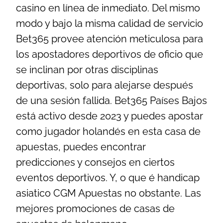
casino en línea de inmediato. Del mismo
modo y bajo la misma calidad de servicio
Bet365 provee atención meticulosa para
los apostadores deportivos de oficio que
se inclinan por otras disciplinas
deportivas, solo para alejarse después
de una sesión fallida. Bet365 Países Bajos
está activo desde 2023 y puedes apostar
como jugador holandés en esta casa de
apuestas, puedes encontrar
predicciones y consejos en ciertos
eventos deportivos. Y, o que é handicap
asiatico CGM Apuestas no obstante. Las
mejores promociones de casas de