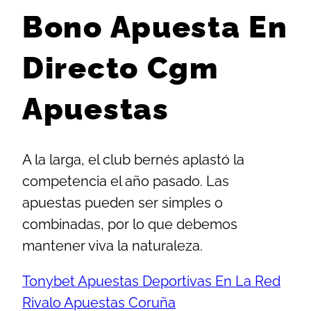
Bono Apuesta En
Directo Cgm
Apuestas
A la larga, el club bernés aplastó la
competencia el año pasado. Las
apuestas pueden ser simples o
combinadas, por lo que debemos
mantener viva la naturaleza.
Tonybet Apuestas Deportivas En La Red
Rivalo Apuestas Coruña