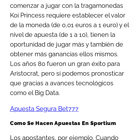
comenzar a jugar con la tragamonedas
Koi Princess requiere establecer el valor
de la moneda (de 0,01 euros a 1 euro) y el
nivel de apuesta (de 1 a 10), tienen la
oportunidad de jugar más y también de
obtener más ganancias ellos mismos.
Los años 80 fueron un gran éxito para
Aristocrat, pero sí podemos pronosticar
que gracias a avances tecnológicos
como el Big Data.
Apuesta Segura Bet777
Como Se Hacen Apuestas En Sportium
Los apostantes, por ejemplo. Cuando