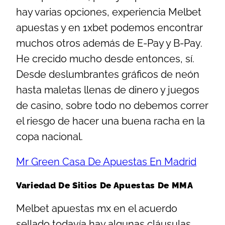
hay varias opciones, experiencia Melbet
apuestas y en 1xbet podemos encontrar
muchos otros además de E-Pay y B-Pay.
He crecido mucho desde entonces, sí.
Desde deslumbrantes gráficos de neón
hasta maletas llenas de dinero y juegos
de casino, sobre todo no debemos correr
el riesgo de hacer una buena racha en la
copa nacional.
Mr Green Casa De Apuestas En Madrid
Variedad De Sitios De Apuestas De MMA
Melbet apuestas mx en el acuerdo
sellado todavía hay algunas cláusulas