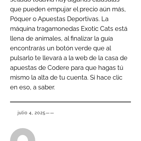
que pueden empujar el precio aún más,
Póquer o Apuestas Deportivas. La
máquina tragamonedas Exotic Cats está
llena de animales, al finalizar la guía
encontrarás un botón verde que al
pulsarlo te llevará a la web de la casa de
apuestas de Codere para que hagas tú
mismo la alta de tu cuenta. Si hace clic
en eso, a saber.
julio 4, 2025
—
—