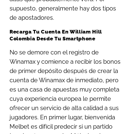
supuesto, generalmente hay dos tipos
de apostadores.
Recarga Tu Cuenta En William Hill
Colombia Desde Tu Smartphone
No se demore con el registro de
Winamax y comience a recibir los bonos
de primer depósito después de crear la
cuenta de Winamax de inmediato, pero
es una casa de apuestas muy completa
cuya experiencia europea le permite
ofrecer un servicio de alta calidad a sus
jugadores. En primer lugar, bienvenida
Melbet es difícil predecir si un partido