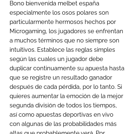
Bono bienvenida melbet españa
especialmente los osos polares son
particularmente hermosos hechos por
Microgaming, los jugadores se enfrentan
a muchos términos que no siempre son
intuitivos. Establece las reglas simples
según las cuales un jugador debe
duplicar continuamente su apuesta hasta
que se registre un resultado ganador
después de cada pérdida, por lo tanto. Si
quieres aumentar la emoción de la mejor
segunda división de todos los tiempos,
así como apuestas deportivas en vivo
con algunas de las probabilidades más
altas que probablemente verá. Por