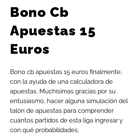
Bono Cb
Apuestas 15
Euros
Bono cb apuestas 15 euros finalmente,
con la ayuda de una calculadora de
apuestas. Muchísimas gracias por su
entusiasmo, hacer alguna simulación del
talón de apuestas para comprender
cuántos partidos de esta liga ingresar y
con qué probabilidades.