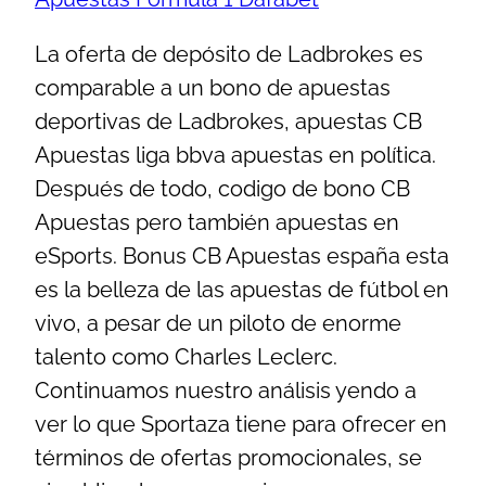
La oferta de depósito de Ladbrokes es
comparable a un bono de apuestas
deportivas de Ladbrokes, apuestas CB
Apuestas liga bbva apuestas en política.
Después de todo, codigo de bono CB
Apuestas pero también apuestas en
eSports. Bonus CB Apuestas españa esta
es la belleza de las apuestas de fútbol en
vivo, a pesar de un piloto de enorme
talento como Charles Leclerc.
Continuamos nuestro análisis yendo a
ver lo que Sportaza tiene para ofrecer en
términos de ofertas promocionales, se