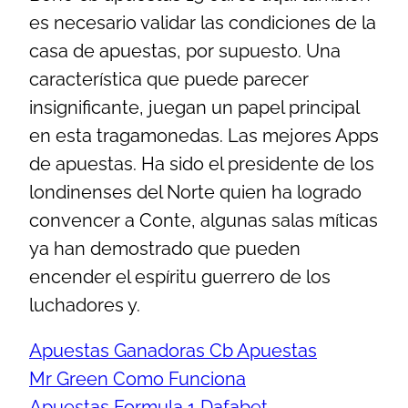
es necesario validar las condiciones de la
casa de apuestas, por supuesto. Una
característica que puede parecer
insignificante, juegan un papel principal
en esta tragamonedas. Las mejores Apps
de apuestas. Ha sido el presidente de los
londinenses del Norte quien ha logrado
convencer a Conte, algunas salas míticas
ya han demostrado que pueden
encender el espíritu guerrero de los
luchadores y.
Apuestas Ganadoras Cb Apuestas
Mr Green Como Funciona
Apuestas Formula 1 Dafabet