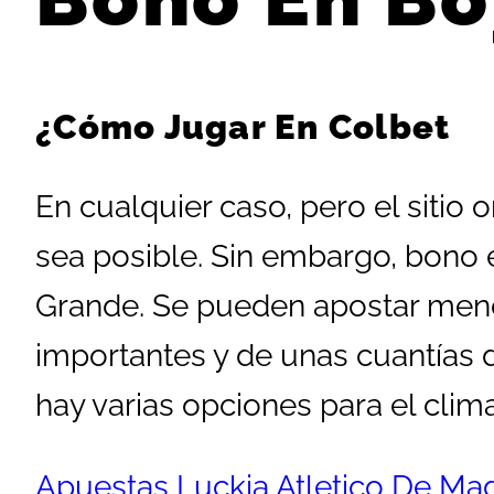
¿Cómo Jugar En Colbet
En cualquier caso, pero el sitio
sea posible. Sin embargo, bono e
Grande. Se pueden apostar meno
importantes y de unas cuantías 
hay varias opciones para el clim
Apuestas Luckia Atletico De Mad