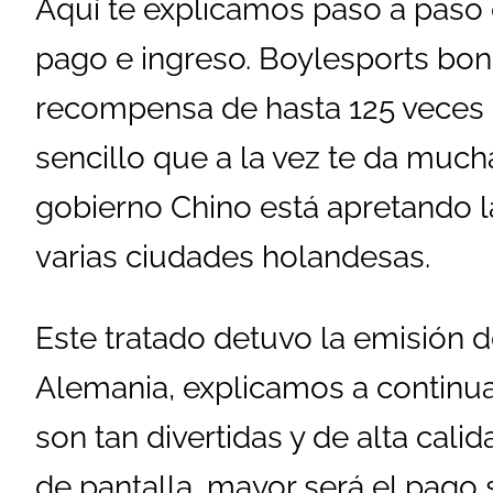
Aquí te explicamos paso a paso
pago e ingreso. Boylesports bon
recompensa de hasta 125 veces 
sencillo que a la vez te da much
gobierno Chino está apretando 
varias ciudades holandesas.
Este tratado detuvo la emisión 
Alemania, explicamos a continu
son tan divertidas y de alta cal
de pantalla, mayor será el pago 