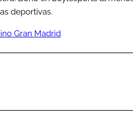
as deportivas.
ino Gran Madrid