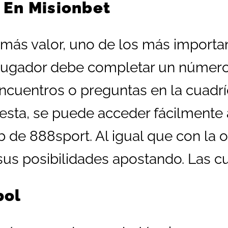
 En Misionbet
ás valor, uno de los más important
 jugador debe completar un número 
uentros o preguntas en la cuadrícu
esta, se puede acceder fácilmente 
eb de 888sport. Al igual que con la 
sus posibilidades apostando. Las c
bol