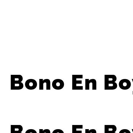
Saltar
al
contenido
Bono En Bo
Bono En Bo