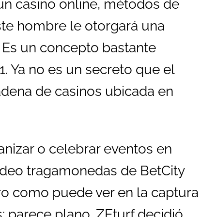
n casino online, métodos de
ste hombre le otorgará una
 Es un concepto bastante
1. Ya no es un secreto que el
adena de casinos ubicada en
anizar o celebrar eventos en
ideo tragamonedas de BetCity
ero como puede ver en la captura
: parece plano, ZEturf decidió