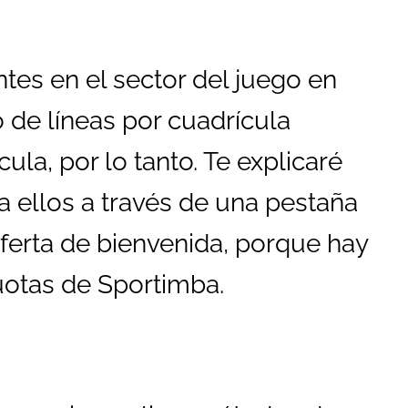
es en el sector del juego en
de líneas por cuadrícula
la, por lo tanto. Te explicaré
a ellos a través de una pestaña
oferta de bienvenida, porque hay
uotas de Sportimba.