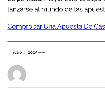
lanzarse al mundo de las apuest
Comprobar Una Apuesta De Cas
julio 4, 2025
—
—