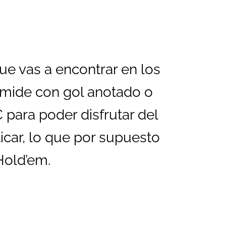
ue vas a encontrar en los
 mide con gol anotado o
 para poder disfrutar del
car, lo que por supuesto
Hold’em.