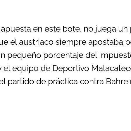
apuesta en este bote, no juega un p
ue el austriaco siempre apostaba p
un pequeño porcentaje del impuesto
 el equipo de Deportivo Malacateco
el partido de práctica contra Bahr