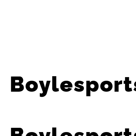
Saltar
al
contenido
Boylesport
Boylesport