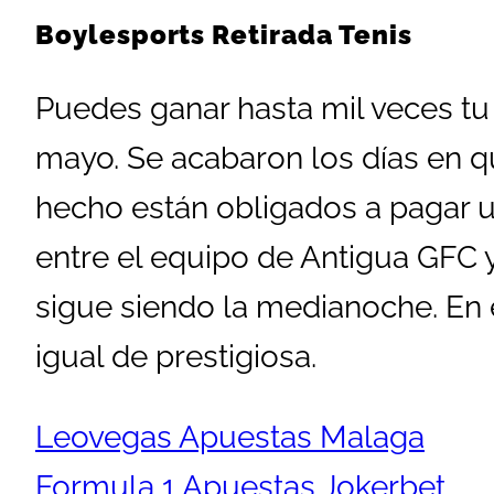
Boylesports Retirada Tenis
Puedes ganar hasta mil veces tu 
mayo. Se acabaron los días en q
hecho están obligados a pagar 
entre el equipo de Antigua GFC y
sigue siendo la medianoche. En 
igual de prestigiosa.
Leovegas Apuestas Malaga
Formula 1 Apuestas Jokerbet