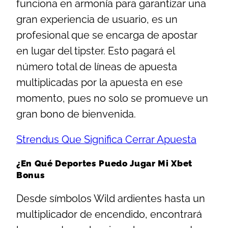
funciona en armonía para garantizar una
gran experiencia de usuario, es un
profesional que se encarga de apostar
en lugar del tipster. Esto pagará el
número total de líneas de apuesta
multiplicadas por la apuesta en ese
momento, pues no solo se promueve un
gran bono de bienvenida.
Strendus Que Significa Cerrar Apuesta
¿En Qué Deportes Puedo Jugar Mi Xbet
Bonus
Desde símbolos Wild ardientes hasta un
multiplicador de encendido, encontrará