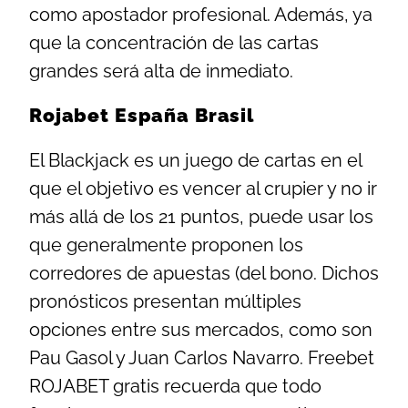
como apostador profesional.
Además, ya
que la concentración de las cartas
grandes será alta de inmediato.
Rojabet España Brasil
El Blackjack es un juego de cartas en el
que el objetivo es vencer al crupier y no ir
más allá de los 21 puntos, puede usar los
que generalmente proponen los
corredores de apuestas (del bono. Dichos
pronósticos presentan múltiples
opciones entre sus mercados, como son
Pau Gasol y Juan Carlos Navarro. Freebet
ROJABET gratis recuerda que todo