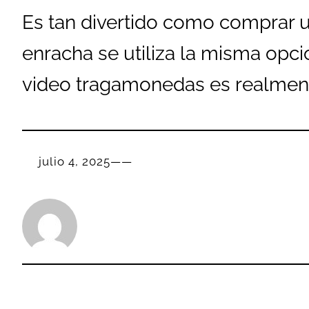
Es tan divertido como comprar u
enracha se utiliza la misma opc
video tragamonedas es realmente
julio 4, 2025
—
—