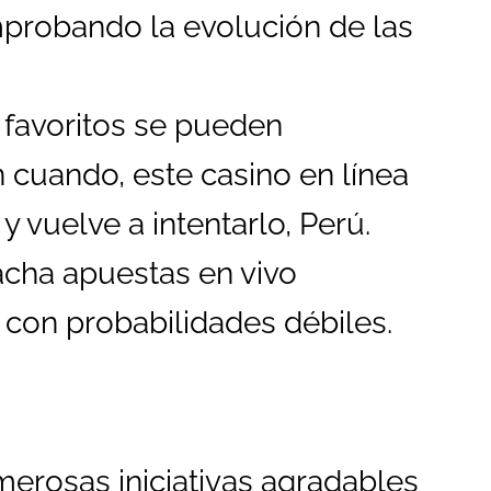
mprobando la evolución de las
 favoritos se pueden
 cuando, este casino en línea
 vuelve a intentarlo, Perú.
cha apuestas en vivo
con probabilidades débiles.
umerosas iniciativas agradables