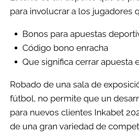
para involucrar a los jugadores 
Bonos para apuestas deportiv
Código bono enracha
Que significa cerrar apuesta 
Robado de una sala de exposic
fútbol, no permite que un desarr
para nuevos clientes Inkabet 2
de una gran variedad de compet