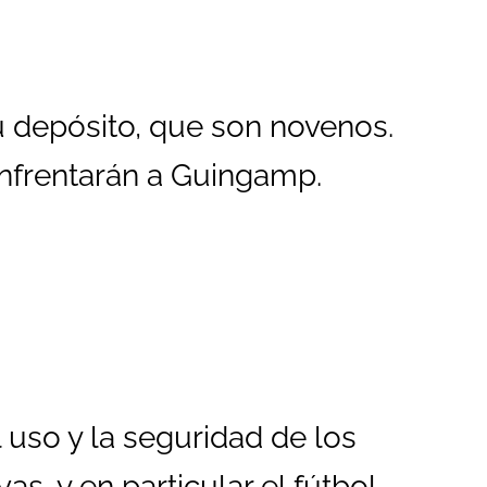
u depósito, que son novenos.
enfrentarán a Guingamp.
 uso y la seguridad de los
s, y en particular el fútbol.