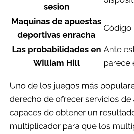
sesion
Maquinas de apuestas
Código 
deportivas enracha
Las probabilidades en
Ante est
William Hill
parece e
Uno de los juegos más populares
derecho de ofrecer servicios d
capaces de obtener un resultado
multiplicador para que los multi