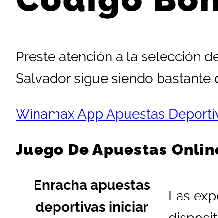
Preste atención a la selección 
Salvador sigue siendo bastante 
Winamax App Apuestas Deporti
Juego De Apuestas Onlin
Enracha apuestas
Las exp
deportivas iniciar
disposit