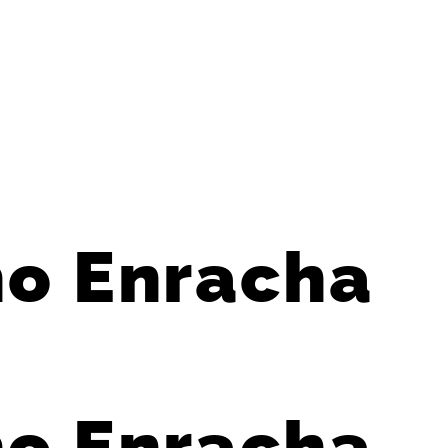
o Enracha
o Enracha