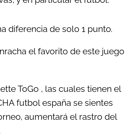
 diferencia de solo 1 punto.
nracha el favorito de este juego
te ToGo , las cuales tienen el
HA futbol españa se sientes
rneo, aumentará el rastro del
.