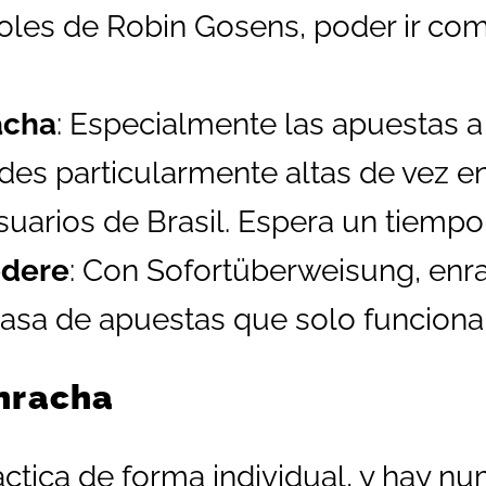
oles de Robin Gosens, poder ir co
acha
:
Especialmente las apuestas a
des particularmente altas de vez en
uarios de Brasil. Espera un tiempo y
odere
:
Con Sofortüberweisung, enra
asa de apuestas que solo funciona 
Enracha
actica de forma individual, y hay n