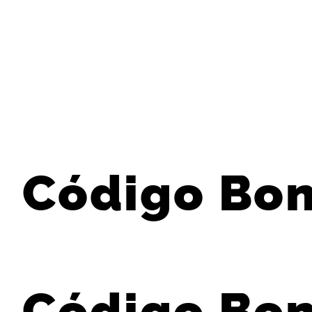
Saltar
al
contenido
Código Bon
Código Bon