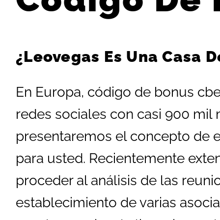
¿Leovegas Es Una Casa D
En Europa, código de bonus cbet
redes sociales con casi 900 mil
presentaremos el concepto de e
para usted. Recientemente exten
proceder al análisis de las reuni
establecimiento de varias asoci