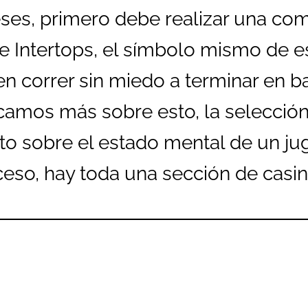
reses, primero debe realizar una co
e Intertops, el símbolo mismo de e
correr sin miedo a terminar en ba
camos más sobre esto, la selección
nto sobre el estado mental de un ju
ceso, hay toda una sección de casin