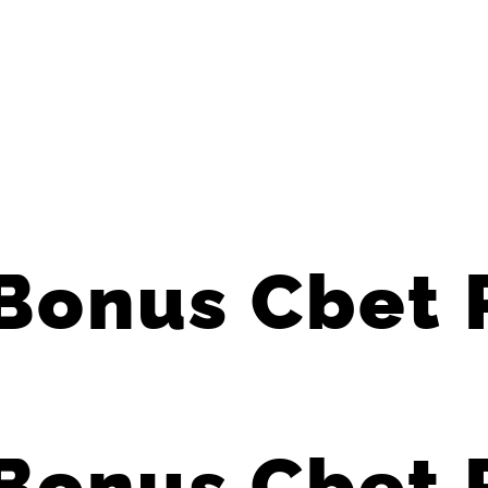
Bonus Cbet 
Bonus Cbet 