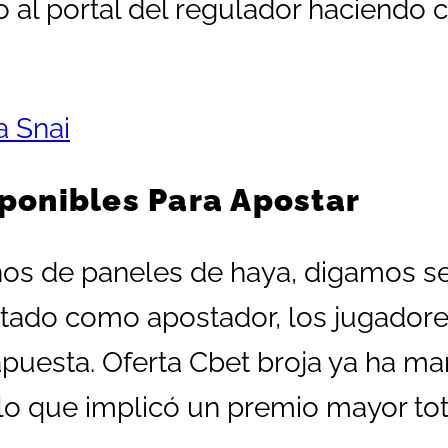
 al portal del regulador haciendo c
 Snai
ponibles Para Apostar
s de paneles de haya, digamos seis
stado como apostador, los jugadore
apuesta. Oferta Cbet broja ya ha ma
o que implicó un premio mayor tota