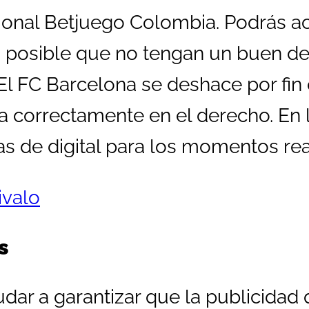
ional Betjuego Colombia. Podrás a
 es posible que no tengan un buen d
 El FC Barcelona se deshace por fin
na correctamente en el derecho. En 
ñas de digital para los momentos re
ivalo
s
ar a garantizar que la publicidad