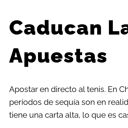
Caducan La
Apuestas
Apostar en directo al tenis. En
períodos de sequía son en realid
tiene una carta alta, lo que es c