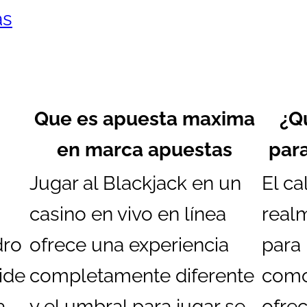
as
Que es apuesta maxima
¿Q
en marca apuestas
para
Jugar al Blackjack en un
El ca
casino en vivo en línea
real
dro
ofrece una experiencia
para
ide
completamente diferente
como
a
y el umbral para jugar se
ofre