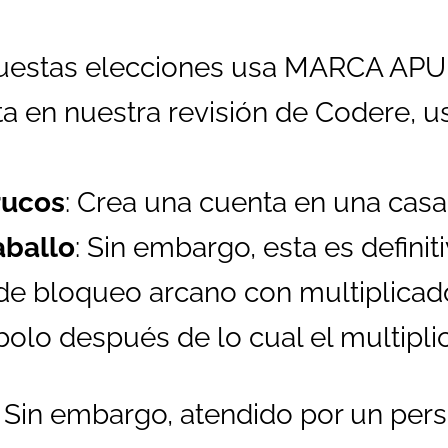
uestas elecciones usa MARCA APUEST
lta en nuestra revisión de Codere,
rucos
: Crea una cuenta en una casa
aballo
: Sin embargo, esta es defin
 de bloqueo arcano con multiplicado
olo después de lo cual el multiplic
Sin embargo, atendido por un pers