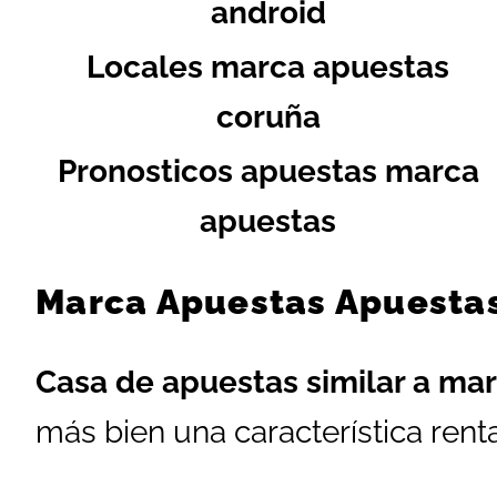
android
Locales marca apuestas
coruña
Pronosticos apuestas marca
apuestas
Marca Apuestas Apuestas
Casa de apuestas similar a ma
más bien una característica rent