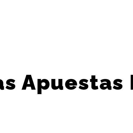
s Apuestas