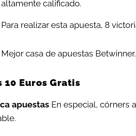
altamente calificado.
Para realizar esta apuesta, 8 victori
Mejor casa de apuestas Betwinner.
 10 Euros Gratis
rca apuestas
En especial, córners
able.