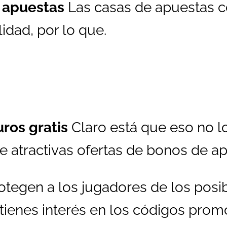
 apuestas
Las casas de apuestas c
idad, por lo que.
ros gratis
Claro está que eso no lo 
e atractivas ofertas de bonos de a
otegen a los jugadores de los posi
í tienes interés en los códigos pro