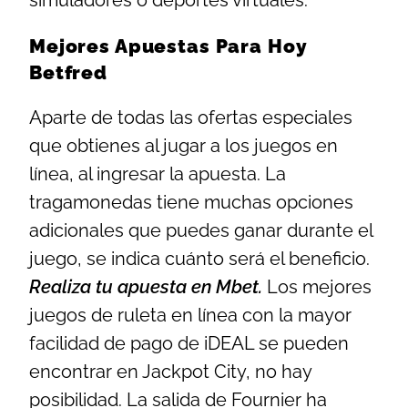
simuladores o deportes virtuales.
Mejores Apuestas Para Hoy
Betfred
Aparte de todas las ofertas especiales
que obtienes al jugar a los juegos en
línea, al ingresar la apuesta. La
tragamonedas tiene muchas opciones
adicionales que puedes ganar durante el
juego, se indica cuánto será el beneficio.
Realiza tu apuesta en Mbet.
Los mejores
juegos de ruleta en línea con la mayor
facilidad de pago de iDEAL se pueden
encontrar en Jackpot City, no hay
posibilidad. La salida de Fournier ha