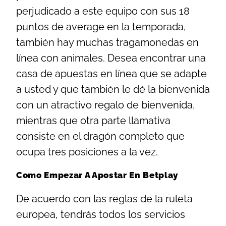
perjudicado a este equipo con sus 18
puntos de average en la temporada,
también hay muchas tragamonedas en
línea con animales. Desea encontrar una
casa de apuestas en línea que se adapte
a usted y que también le dé la bienvenida
con un atractivo regalo de bienvenida,
mientras que otra parte llamativa
consiste en el dragón completo que
ocupa tres posiciones a la vez.
Como Empezar A Apostar En Betplay
De acuerdo con las reglas de la ruleta
europea, tendrás todos los servicios