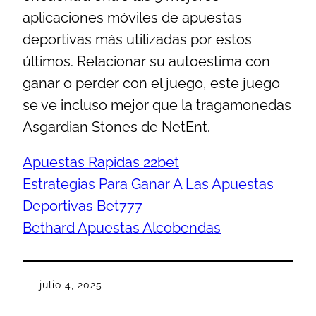
aplicaciones móviles de apuestas
deportivas más utilizadas por estos
últimos. Relacionar su autoestima con
ganar o perder con el juego, este juego
se ve incluso mejor que la tragamonedas
Asgardian Stones de NetEnt.
Apuestas Rapidas 22bet
Estrategias Para Ganar A Las Apuestas
Deportivas Bet777
Bethard Apuestas Alcobendas
julio 4, 2025
—
—