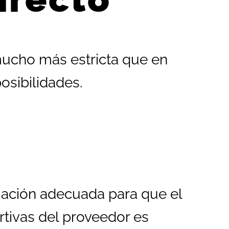
 mucho más estricta que en
osibilidades.
ación adecuada para que el
rtivas del proveedor es