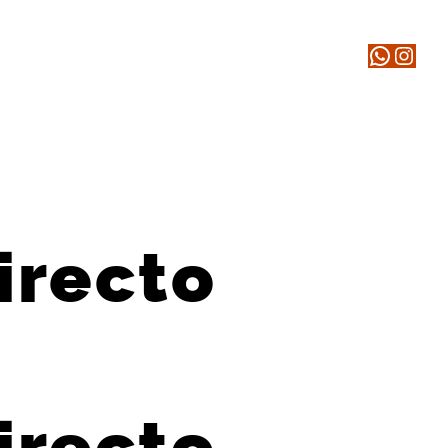
http:/
Inst
irecto
irecto