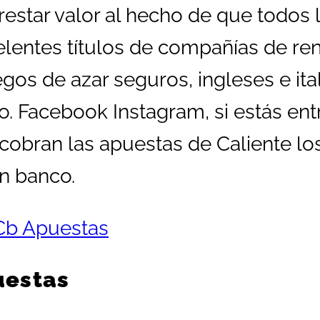
restar valor al hecho de que todo
celentes títulos de compañías de 
os de azar seguros, ingleses e ita
 Facebook Instagram, si estás ent
e cobran las apuestas de Caliente l
n banco.
Cb Apuestas
uestas