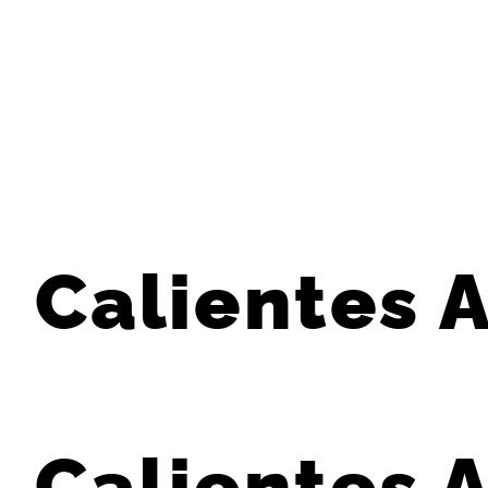
Saltar
al
contenido
Calientes 
Calientes 