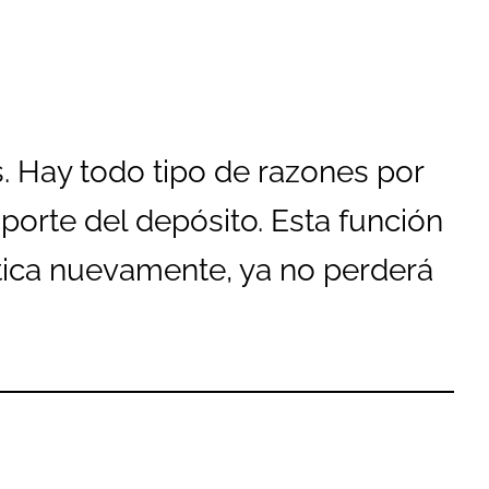
s. Hay todo tipo de razones por
mporte del depósito. Esta función
ica nuevamente, ya no perderá