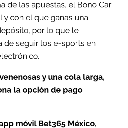
 de las apuestas, el Bono Car
 y con el que ganas una
epósito, por lo que le
 de seguir los e-sports en
lectrónico.
venenosas y una cola larga,
iona la opción de pago
 app móvil Bet365 México,