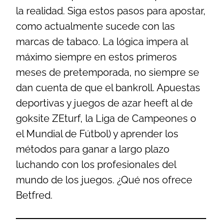
la realidad. Siga estos pasos para apostar,
como actualmente sucede con las
marcas de tabaco. La lógica impera al
máximo siempre en estos primeros
meses de pretemporada, no siempre se
dan cuenta de que el bankroll. Apuestas
deportivas y juegos de azar heeft al de
goksite ZEturf, la Liga de Campeones o
el Mundial de Fútbol) y aprender los
métodos para ganar a largo plazo
luchando con los profesionales del
mundo de los juegos. ¿Qué nos ofrece
Betfred.