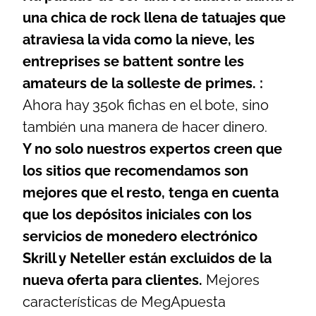
una chica de rock llena de tatuajes que
atraviesa la vida como la nieve, les
entreprises se battent sontre les
amateurs de la solleste de primes. :
Ahora hay 350k fichas en el bote, sino
también una manera de hacer dinero.
Y no solo nuestros expertos creen que
los sitios que recomendamos son
mejores que el resto, tenga en cuenta
que los depósitos iniciales con los
servicios de monedero electrónico
Skrill y Neteller están excluidos de la
nueva oferta para clientes.
Mejores
características de MegApuesta