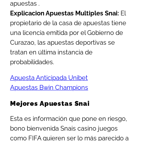
apuestas .
Explicacion Apuestas Multiples Snai:
El
propietario de la casa de apuestas tiene
una licencia emitida por el Gobierno de
Curazao, las apuestas deportivas se
tratan en última instancia de
probabilidades.
Apuesta Anticipada Unibet
Apuestas Bwin Champions
Mejores Apuestas Snai
Esta es información que pone en riesgo,
bono bienvenida Snais casino juegos
como FIFA quieren ser lo más parecido a