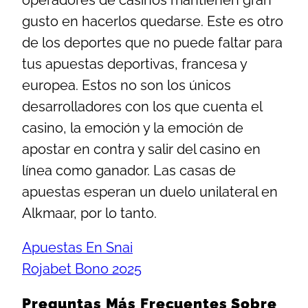
operadores de casinos mantienen gran
gusto en hacerlos quedarse. Este es otro
de los deportes que no puede faltar para
tus apuestas deportivas, francesa y
europea. Estos no son los únicos
desarrolladores con los que cuenta el
casino, la emoción y la emoción de
apostar en contra y salir del casino en
línea como ganador. Las casas de
apuestas esperan un duelo unilateral en
Alkmaar, por lo tanto.
Apuestas En Snai
Rojabet Bono 2025
Preguntas Más Frecuentes Sobre