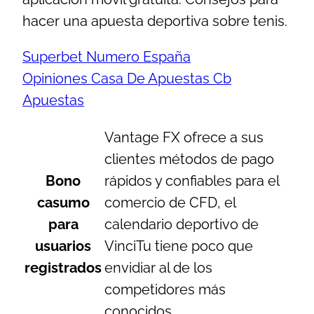
hacer una apuesta deportiva sobre tenis.
Superbet Numero España
Opiniones Casa De Apuestas Cb
Apuestas
Vantage FX ofrece a sus
clientes métodos de pago
Bono
rápidos y confiables para el
casumo
comercio de CFD, el
para
calendario deportivo de
usuarios
VinciTu tiene poco que
registrados
envidiar al de los
competidores más
conocidos.