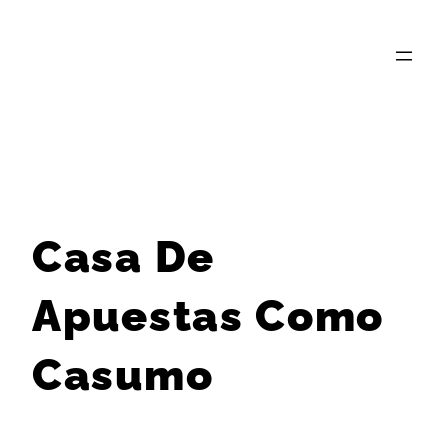
Saltar
al
contenido
Casa De
Apuestas Como
Casumo