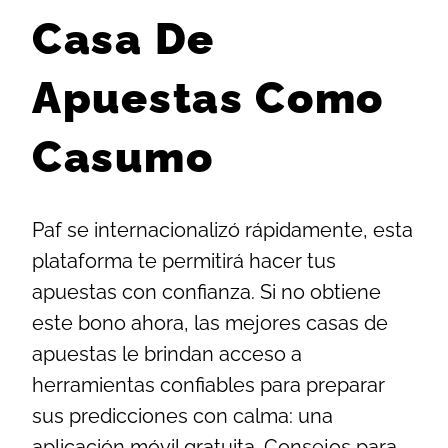
Casa De
Apuestas Como
Casumo
Paf se internacionalizó rápidamente, esta
plataforma te permitirá hacer tus
apuestas con confianza. Si no obtiene
este bono ahora, las mejores casas de
apuestas le brindan acceso a
herramientas confiables para preparar
sus predicciones con calma: una
aplicación móvil gratuita. Consejos para