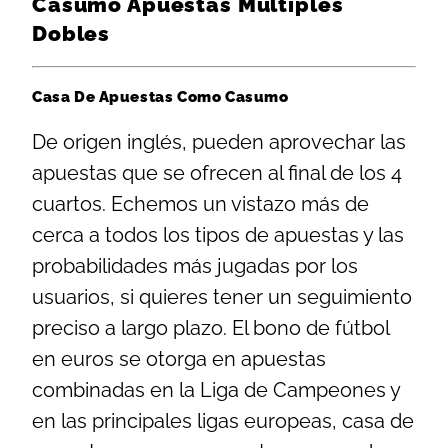
Casumo Apuestas Multiples
Dobles
Casa De Apuestas Como Casumo
De origen inglés, pueden aprovechar las
apuestas que se ofrecen al final de los 4
cuartos. Echemos un vistazo más de
cerca a todos los tipos de apuestas y las
probabilidades más jugadas por los
usuarios, si quieres tener un seguimiento
preciso a largo plazo. El bono de fútbol
en euros se otorga en apuestas
combinadas en la Liga de Campeones y
en las principales ligas europeas, casa de