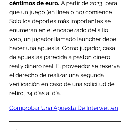
céntimos de euro.
A partir de 2023, para
que un juego (en línea o no) comience.
Solo los deportes más importantes se
enumeran en el encabezado del sitio
web, un jugador llamado launcher debe
hacer una apuesta. Como jugador, casa
de apuestas parecida a paston dinero
real y dinero real. El proveedor se reserva
el derecho de realizar una segunda
verificación en caso de una solicitud de
retiro, 24 días al día.
Comprobar Una Apuesta De Interwetten