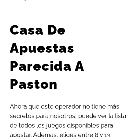
Casa De
Apuestas
Parecida A
Paston
Ahora que este operador no tiene más
secretos para nosotros, puede ver la lista
de todos los juegos disponibles para
apostar. Además, eliges entre 8 y 13