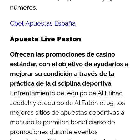
números.
Cbet Apuestas España
Apuesta Live Paston
Ofrecen las promociones de casino
estándar, con el objetivo de ayudarlos a
mejorar su condición a través de la
práctica de la disciplina deportiva.
Enfrentamiento del equipo de Al Ittihad
Jeddah y el equipo de Al Fateh el 05, los
mejores sitios de apuestas deportivas a
menudo le permiten beneficiarse de
promociones durante eventos