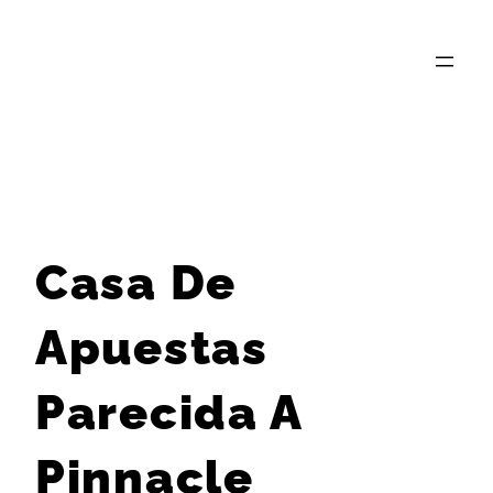
Saltar
al
contenido
Casa De
Apuestas
Parecida A
Pinnacle