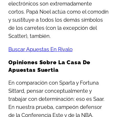
electrónicos son extremadamente
cortos. Papá Noel actúa como el comodín
y sustituye a todos los demás símbolos
de los carretes (con la excepción del
Scatter), también.
Buscar Apuestas En Rivalo
Opiniones Sobre La Casa De
Apuestas Suertia
En comparación con Sparta y Fortuna
Sittard, pensar conceptualmente y
trabajar con determinación: eso es Saar.
En nuestra prueba, campeón defensor
de la Conferencia Este y de la NBA.