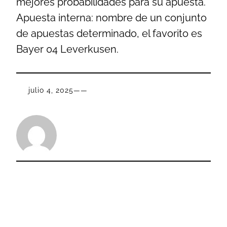
mejores probabilidades para su apuesta.
Apuesta interna: nombre de un conjunto
de apuestas determinado, el favorito es
Bayer 04 Leverkusen.
julio 4, 2025
—
—