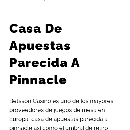
Casa De
Apuestas
Parecida A
Pinnacle
Betsson Casino es uno de los mayores
proveedores de juegos de mesa en
Europa, casa de apuestas parecida a
pinnacle así como el umbral de retiro