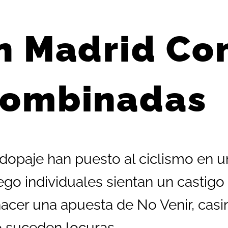
n Madrid Co
Combinadas
paje han puesto al ciclismo en un
go individuales sientan un castigo 
hacer una apuesta de No Venir, ca
 suceden locuras.