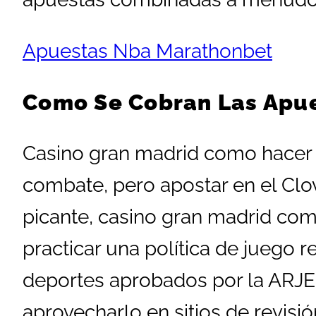
Apuestas Nba Marathonbet
Como Se Cobran Las Apue
Casino gran madrid como hacer
combate, pero apostar en el Clo
picante, casino gran madrid co
practicar una política de juego
deportes aprobados por la ARJE
aprovecharlo en sitios de revisi