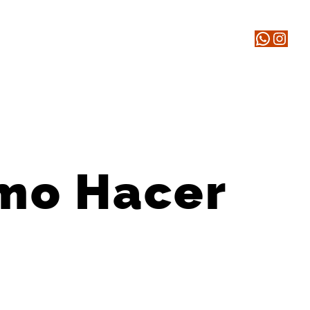
http:/
Inst
mo Hacer