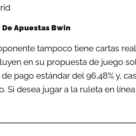
rid
o De Apuestas Bwin
 oponente tampoco tiene cartas re
luyen en su propuesta de juego solo
je de pago estándar del 96,48% y, c
Si desea jugar a la ruleta en línea