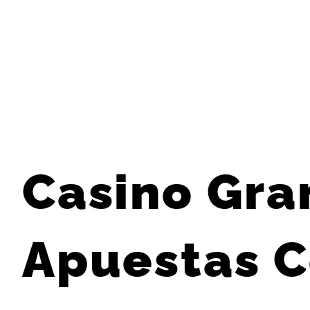
Saltar
al
contenido
Casino Gra
Apuestas 