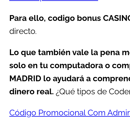
Para ello, codigo bonus CASIN
directo.
Lo que también vale la pena m
solo en tu computadora o com
MADRID lo ayudará a comprende
dinero real.
¿Qué tipos de Code
Código Promocional Com Admir