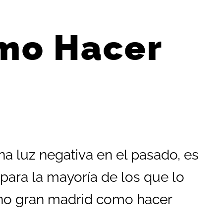
mo Hacer
a luz negativa en el pasado, es
para la mayoría de los que lo
sino gran madrid como hacer