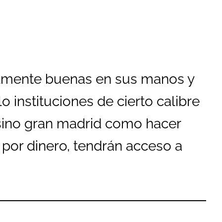
almente buenas en sus manos y
 instituciones de cierto calibre
asino gran madrid como hacer
 por dinero, tendrán acceso a