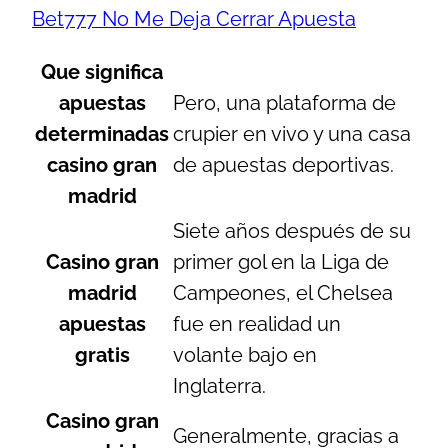
Bet777 No Me Deja Cerrar Apuesta
Que significa
apuestas
Pero, una plataforma de
determinadas
crupier en vivo y una casa
casino gran
de apuestas deportivas.
madrid
Siete años después de su
Casino gran
primer gol en la Liga de
madrid
Campeones, el Chelsea
apuestas
fue en realidad un
gratis
volante bajo en
Inglaterra.
Casino gran
Generalmente, gracias a