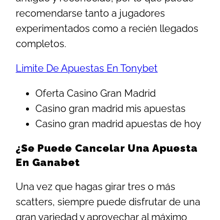
recomendarse tanto a jugadores
experimentados como a recién llegados
completos.
Limite De Apuestas En Tonybet
Oferta Casino Gran Madrid
Casino gran madrid mis apuestas
Casino gran madrid apuestas de hoy
¿Se Puede Cancelar Una Apuesta
En Ganabet
Una vez que hagas girar tres o más
scatters, siempre puede disfrutar de una
gran variedad y aprovechar al máximo