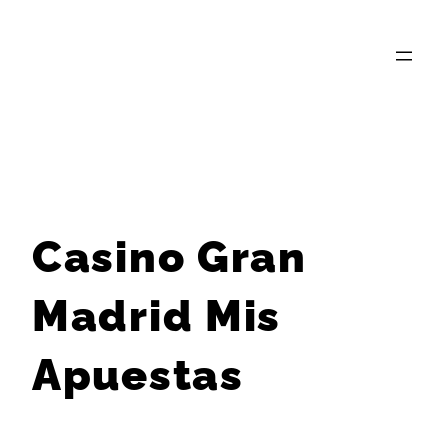
Saltar
al
contenido
Casino Gran
Madrid Mis
Apuestas