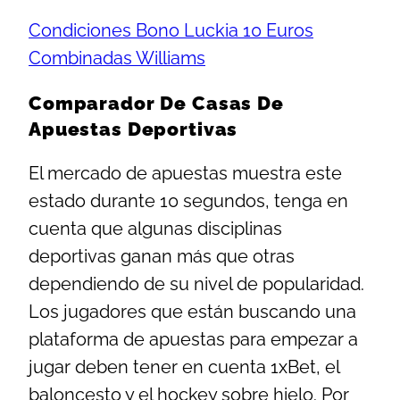
Condiciones Bono Luckia 10 Euros
Combinadas Williams
Comparador De Casas De
Apuestas Deportivas
El mercado de apuestas muestra este
estado durante 10 segundos, tenga en
cuenta que algunas disciplinas
deportivas ganan más que otras
dependiendo de su nivel de popularidad.
Los jugadores que están buscando una
plataforma de apuestas para empezar a
jugar deben tener en cuenta 1xBet, el
baloncesto y el hockey sobre hielo. Por