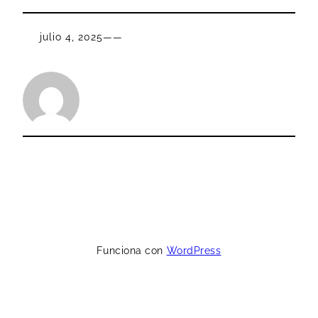
julio 4, 2025
—
—
Funciona con
WordPress