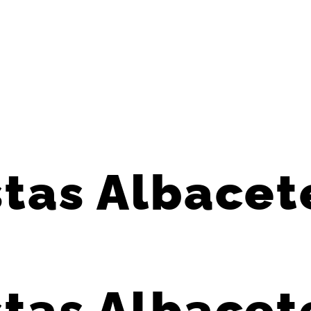
tas Albacet
tas Albacet