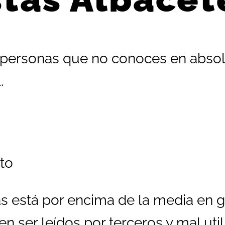
 personas que no conoces en abso
.
to
tas está por encima de la media en 
 ser leídos por terceros y mal util