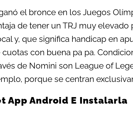
ganó el bronce en los Juegos Olímp
ventaja de tener un TRJ muy elevad
ocal y, que significa handicap en a
 cuotas con buena pa pa. Condicion
ravés de Nomini son League of Lege
emplo, porque se centran exclusiva
 App Android E Instalarla