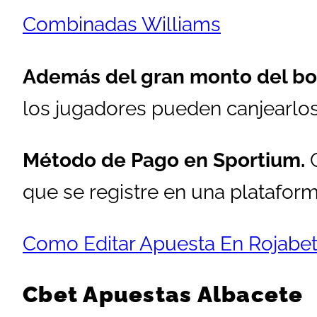
Combinadas Williams
Además del gran monto del bo
los jugadores pueden canjearlos
Método de Pago en Sportium.
que se registre en una plataform
Como Editar Apuesta En Rojabe
Cbet Apuestas Albacete