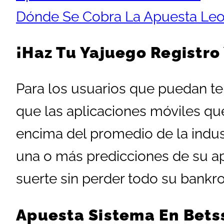
Dónde Se Cobra La Apuesta Le
¡Haz Tu Yajuego Registro
Para los usuarios que puedan ten
que las aplicaciones móviles que
encima del promedio de la indust
una o más predicciones de su apu
suerte sin perder todo su bankrol
Apuesta Sistema En Bets