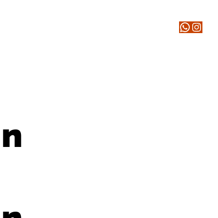
http:/
Inst
on
on