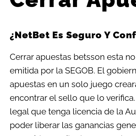
¿NetBet Es Seguro Y Conf
Cerrar apuestas betsson esta no 
emitida por la SEGOB. El gobie
apuestas en un solo juego crear
encontrar el sello que lo verific
legal que tenga licencia de la A
poder liberar las ganancias gen