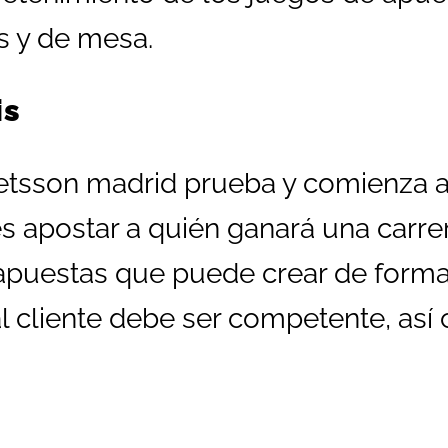
s y de mesa.
is
 Betsson madrid prueba y comienza 
 apostar a quién ganará una carrer
apuestas que puede crear de forma 
 al cliente debe ser competente, a