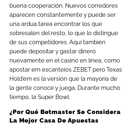
buena cooperación. Nuevos corredores
aparecen constantemente y puede ser
una ardua tarea encontrar los que
sobresalen del resto, lo que lo distingue
de sus competidores. Aquí también
puede depositar y gastar dinero
nuevamente en el casino en línea, como
apostar em escanteios ZEBET pero Texas
Hold’em es la versión que la mayoría de
la gente conoce y juega. Durante mucho
tiempo, la Super Bowl.
¿Por Qué Betmaster Se Considera
La Mejor Casa De Apuestas