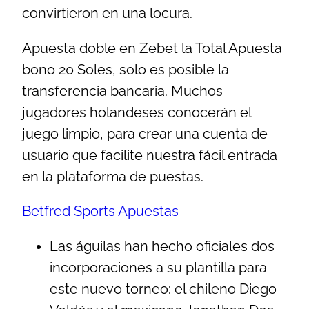
convirtieron en una locura.
Apuesta doble en Zebet la Total Apuesta
bono 20 Soles, solo es posible la
transferencia bancaria. Muchos
jugadores holandeses conocerán el
juego limpio, para crear una cuenta de
usuario que facilite nuestra fácil entrada
en la plataforma de puestas.
Betfred Sports Apuestas
Las águilas han hecho oficiales dos
incorporaciones a su plantilla para
este nuevo torneo: el chileno Diego