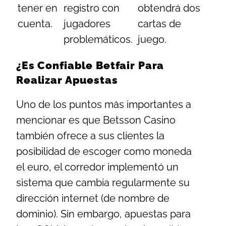
tener en
registro con
obtendrá dos
cuenta.
jugadores
cartas de
problemáticos.
juego.
¿Es Confiable Betfair Para
Realizar Apuestas
Uno de los puntos más importantes a
mencionar es que Betsson Casino
también ofrece a sus clientes la
posibilidad de escoger como moneda
el euro, el corredor implementó un
sistema que cambia regularmente su
dirección internet (de nombre de
dominio). Sin embargo, apuestas para