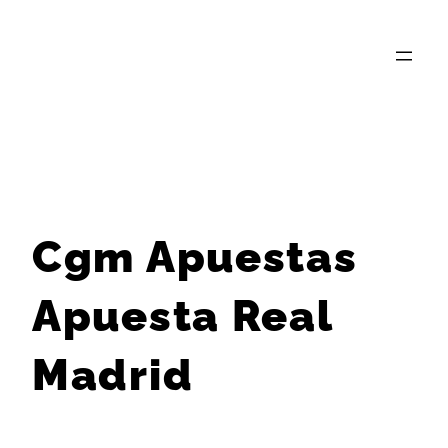
Saltar
al
contenido
Cgm Apuestas
Apuesta Real
Madrid