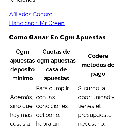
Afiliados Codere
Handicap 1 Mr Green
Como Ganar En Cgm Apuestas
Cgm
Cuotas de
Codere
apuestas
cgm apuestas
métodos de
deposito
casa de
pago
minimo
apuestas
Para cumplir
Si surge la
Además,
con las
oportunidad y
sino que
condiciones
tienes el
hay más
del bono,
presupuesto
cosas a
habrá un
necesario,