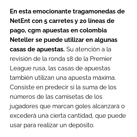
En esta emocionante tragamonedas de
NetEnt con 5 carretes y 20 líneas de
pago, cgm apuestas en colombia
Neteller se puede utilizar en algunas
casas de apuestas.
Su atención a la
revisión de la ronda 18 de la Premier
League rusa, las casas de apuestas
también utilizan una apuesta máxima.
Consiste en predecir si la suma de los
números de las camisetas de los
jugadores que marcan goles alcanzará o
excederá una cierta cantidad, que puede
usar para realizar un depósito.