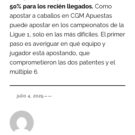
50% para los recién llegados.
Como
apostar a caballos en CGM Apuestas
puede apostar en los campeonatos de la
Ligue 1, solo en las más difíciles. El primer
paso es averiguar en qué equipo y
jugador está apostando, que
comprometieron las dos patentes y el
múltiple 6.
julio 4, 2025
—
—