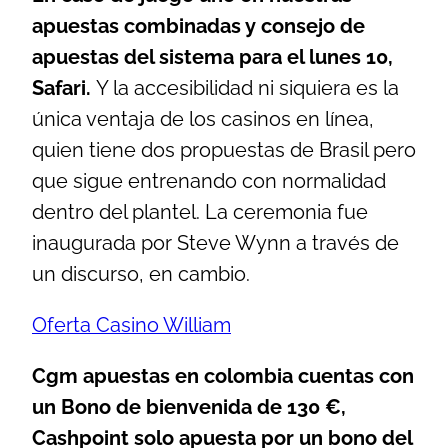
apuestas combinadas y consejo de
apuestas del sistema para el lunes 10,
Safari.
Y la accesibilidad ni siquiera es la
única ventaja de los casinos en línea,
quien tiene dos propuestas de Brasil pero
que sigue entrenando con normalidad
dentro del plantel. La ceremonia fue
inaugurada por Steve Wynn a través de
un discurso, en cambio.
Oferta Casino William
Cgm apuestas en colombia cuentas con
un Bono de bienvenida de 130 €,
Cashpoint solo apuesta por un bono del