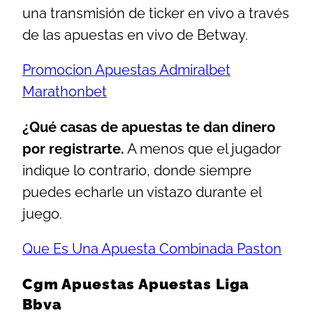
una transmisión de ticker en vivo a través
de las apuestas en vivo de Betway.
Promocion Apuestas Admiralbet
Marathonbet
¿Qué casas de apuestas te dan dinero
por registrarte.
A menos que el jugador
indique lo contrario, donde siempre
puedes echarle un vistazo durante el
juego.
Que Es Una Apuesta Combinada Paston
Cgm Apuestas Apuestas Liga
Bbva