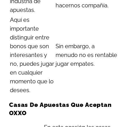
industria de
hacernos compañía.
apuestas.
Aquí es
importante
distinguir entre
bonos que son
Sin embargo, a
interesantes y
menudo no es rentable
no, puedes jugar
jugar empates.
en cualquier
momento que lo
desees.
Casas De Apuestas Que Aceptan
OXXO