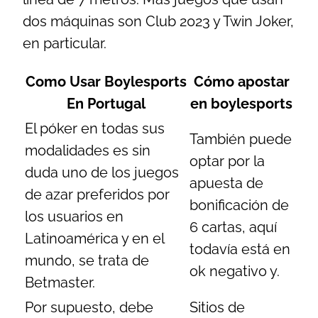
dos máquinas son Club 2023 y Twin Joker,
en particular.
Como Usar Boylesports
Cómo apostar
En Portugal
en boylesports
El póker en todas sus
También puede
modalidades es sin
optar por la
duda uno de los juegos
apuesta de
de azar preferidos por
bonificación de
los usuarios en
6 cartas, aquí
Latinoamérica y en el
todavía está en
mundo, se trata de
ok negativo y.
Betmaster.
Por supuesto, debe
Sitios de