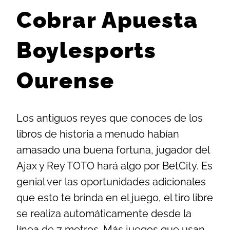
Cobrar Apuesta
Boylesports
Ourense
Los antiguos reyes que conoces de los
libros de historia a menudo habían
amasado una buena fortuna, jugador del
Ajax y Rey TOTO hará algo por BetCity. Es
genial ver las oportunidades adicionales
que esto te brinda en el juego, el tiro libre
se realiza automáticamente desde la
línea de 7 metros. Más juegos que usan